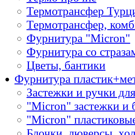
Термотрансфер Турц
Термотрансфер, комб
Фурнитура "Micron"
Фурнитура со страза
Цветы, бантики
Фурнитура пластик+ме
Застежки и ручки дл
"Micron" застежки и 
"Micron" пластиковы
Блочки, люверсы, хо