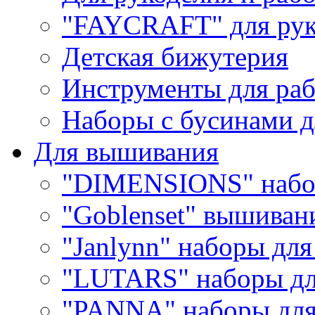
"FAYCRAFT" для рук
Детская бижутерия
Инструменты для раб
Наборы с бусинами д
Для вышивания
"DIMENSIONS" набо
"Goblenset" вышиван
"Janlynn" наборы дл
"LUTARS" наборы д
"PANNA" наборы дл