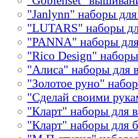
"Goblenset" вышиван
"Janlynn" наборы дл
"LUTARS" наборы д
"PANNA" наборы дл
"Rico Design" набор
"Алиса" наборы для
"Золотое руно" набо
"Сделай своими рука
"Кларт" наборы для 
"Кларт" наборы для 