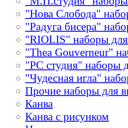
"М.П.студия" наборы
"Нова Слобода" наб
"Радуга бисера" набо
"RIOLIS" наборы дл
"Thea Gouverneur" н
"РС студия" наборы 
"Чудесная игла" наб
Прочие наборы для 
Канва
Канва с рисунком