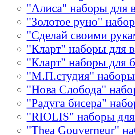
"Алиса" наборы для
"Золотое руно" набо
"Сделай своими рука
"Кларт" наборы для 
"Кларт" наборы для 
"М.П.студия" наборы
"Нова Слобода" наб
"Радуга бисера" набо
"RIOLIS" наборы дл
"Thea Gouverneur" н