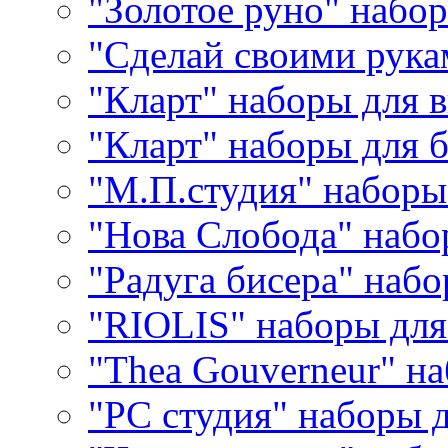
"Золотое руно" набо
"Сделай своими рука
"Кларт" наборы для 
"Кларт" наборы для 
"М.П.студия" наборы
"Нова Слобода" наб
"Радуга бисера" набо
"RIOLIS" наборы дл
"Thea Gouverneur" н
"РС студия" наборы 