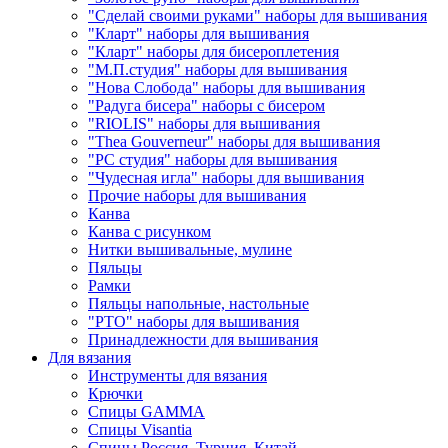
"Сделай своими руками" наборы для вышивания
"Кларт" наборы для вышивания
"Кларт" наборы для бисероплетения
"М.П.студия" наборы для вышивания
"Нова Слобода" наборы для вышивания
"Радуга бисера" наборы с бисером
"RIOLIS" наборы для вышивания
"Thea Gouverneur" наборы для вышивания
"РС студия" наборы для вышивания
"Чудесная игла" наборы для вышивания
Прочие наборы для вышивания
Канва
Канва с рисунком
Нитки вышивальные, мулине
Пяльцы
Рамки
Пяльцы напольные, настольные
"РТО" наборы для вышивания
Принадлежности для вышивания
Для вязания
Инструменты для вязания
Крючки
Спицы GAMMA
Спицы Visantia
Спицы Россия, Турция, Китай