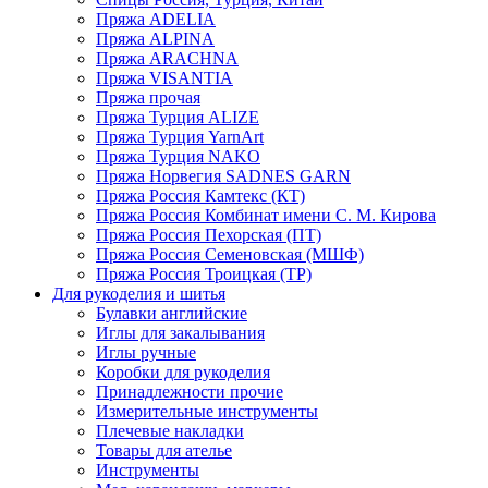
Пряжа ADELIA
Пряжа ALPINA
Пряжа ARACHNA
Пряжа VISANTIA
Пряжа прочая
Пряжа Турция ALIZE
Пряжа Турция YarnArt
Пряжа Турция NAKO
Пряжа Норвегия SADNES GARN
Пряжа Россия Камтекс (КТ)
Пряжа Россия Комбинат имени С. М. Кирова
Пряжа Россия Пехорская (ПТ)
Пряжа Россия Семеновская (МШФ)
Пряжа Россия Троицкая (ТР)
Для рукоделия и шитья
Булавки английские
Иглы для закалывания
Иглы ручные
Коробки для рукоделия
Принадлежности прочие
Измерительные инструменты
Плечевые накладки
Товары для ателье
Инструменты