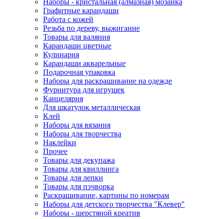
Наборы - кристальная (алмазная) мозаика
Графитные карандаши
Работа с кожей
Резьба по дереву, выжигание
Товары для валяния
Карандаши цветные
Кулинария
Карандаши акварельные
Подарочная упаковка
Наборы для раскрашивание на одежде
Фурнитура для игрушек
Канцелярия
Для шкатулок металлическая
Клей
Наборы для вязания
Наборы для творчества
Наклейки
Прочее
Товары для декупажа
Товары для квиллинга
Товары для лепки
Товары для пэчворка
Раскрашивание, картины по номерам
Наборы для детского творчества "Клевер"
Наборы - шерстяной креатив