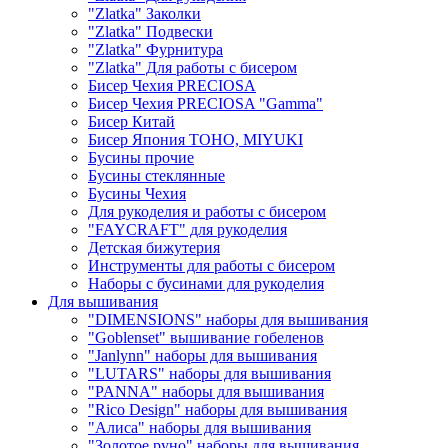
"Zlatka" Заколки
"Zlatka" Подвески
"Zlatka" Фурнитура
"Zlatka" Для работы с бисером
Бисер Чехия PRECIOSA
Бисер Чехия PRECIOSA "Gamma"
Бисер Китай
Бисер Япония TOHO, MIYUKI
Бусины прочие
Бусины стеклянные
Бусины Чехия
Для рукоделия и работы с бисером
"FAYCRAFT" для рукоделия
Детская бижутерия
Инструменты для работы с бисером
Наборы с бусинами для рукоделия
Для вышивания
"DIMENSIONS" наборы для вышивания
"Goblenset" вышивание гобеленов
"Janlynn" наборы для вышивания
"LUTARS" наборы для вышивания
"PANNA" наборы для вышивания
"Rico Design" наборы для вышивания
"Алиса" наборы для вышивания
"Золотое руно" наборы для вышивания