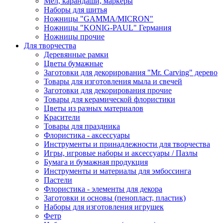
Мел, карандаши, маркеры
Наборы для шитья
Ножницы "GAMMA/MICRON"
Ножницы "KONIG-PAUL" Германия
Ножницы прочие
Для творчества
Деревянные рамки
Цветы бумажные
Заготовки для декорирования "Mr. Carving" дерево
Товары для изготовления мыла и свечей
Заготовки для декорирования прочие
Товары для керамической флористики
Цветы из разных материалов
Красители
Товары для праздника
Флористика - аксессуары
Инструменты и принадлежности для творчества
Игры, игровые наборы и аксессуары / Пазлы
Бумага и бумажная продукция
Инструменты и материалы для эмбоссинга
Пастели
Флористика - элементы для декора
Заготовки и основы (пенопласт, пластик)
Наборы для изготовления игрушек
Фетр