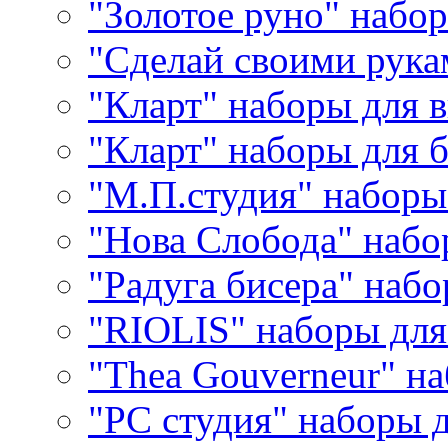
"Золотое руно" набо
"Сделай своими рука
"Кларт" наборы для 
"Кларт" наборы для 
"М.П.студия" наборы
"Нова Слобода" наб
"Радуга бисера" набо
"RIOLIS" наборы дл
"Thea Gouverneur" н
"РС студия" наборы 