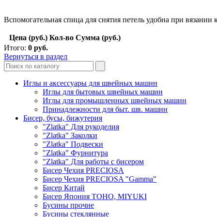
Вспомогательная спица для снятия петель удобна при вязании ко
Цена (руб.)
Кол-во
Сумма (руб.)
Итого:
0
руб.
Вернуться в раздел
Иглы и аксессуары для швейных машин
Иглы для бытовых швейных машин
Иглы для промышленных швейных машин
Принадлежности для быт. шв. машин
Бисер, бусы, бижутерия
"Zlatka" Для рукоделия
"Zlatka" Заколки
"Zlatka" Подвески
"Zlatka" Фурнитура
"Zlatka" Для работы с бисером
Бисер Чехия PRECIOSA
Бисер Чехия PRECIOSA "Gamma"
Бисер Китай
Бисер Япония TOHO, MIYUKI
Бусины прочие
Бусины стеклянные