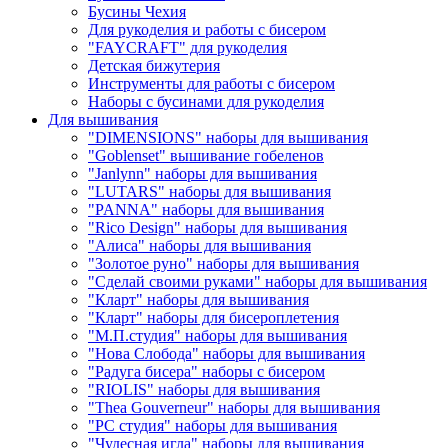
Бусины Чехия
Для рукоделия и работы с бисером
"FAYCRAFT" для рукоделия
Детская бижутерия
Инструменты для работы с бисером
Наборы с бусинами для рукоделия
Для вышивания
"DIMENSIONS" наборы для вышивания
"Goblenset" вышивание гобеленов
"Janlynn" наборы для вышивания
"LUTARS" наборы для вышивания
"PANNA" наборы для вышивания
"Rico Design" наборы для вышивания
"Алиса" наборы для вышивания
"Золотое руно" наборы для вышивания
"Сделай своими руками" наборы для вышивания
"Кларт" наборы для вышивания
"Кларт" наборы для бисероплетения
"М.П.студия" наборы для вышивания
"Нова Слобода" наборы для вышивания
"Радуга бисера" наборы с бисером
"RIOLIS" наборы для вышивания
"Thea Gouverneur" наборы для вышивания
"РС студия" наборы для вышивания
"Чудесная игла" наборы для вышивания