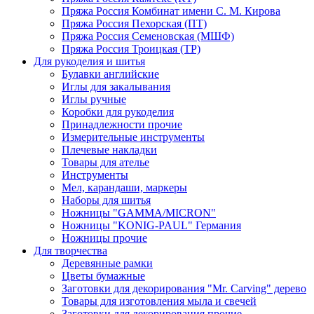
Пряжа Россия Комбинат имени С. М. Кирова
Пряжа Россия Пехорская (ПТ)
Пряжа Россия Семеновская (МШФ)
Пряжа Россия Троицкая (ТР)
Для рукоделия и шитья
Булавки английские
Иглы для закалывания
Иглы ручные
Коробки для рукоделия
Принадлежности прочие
Измерительные инструменты
Плечевые накладки
Товары для ателье
Инструменты
Мел, карандаши, маркеры
Наборы для шитья
Ножницы "GAMMA/MICRON"
Ножницы "KONIG-PAUL" Германия
Ножницы прочие
Для творчества
Деревянные рамки
Цветы бумажные
Заготовки для декорирования "Mr. Carving" дерево
Товары для изготовления мыла и свечей
Заготовки для декорирования прочие