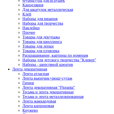
Фурнитура для игрушек
Канцелярия
Для шкатулок металлическая
Клей
Наборы для вязания
Наборы для творчества
Наклейки
Прочее
Товары для декупажа
Товары для квиллинга
Товары для лепки
Товары для пэчворка
Раскрашивание, картины по номерам
Наборы для детского творчества "Клевер"
Наборы - шерстяной креатив
Лента декоративная
Лента атласная
Лента вьюнчик+рюш+сутаж
Гипюр
Лента декоративная "Floranta"
Тесьма и лента декоративные
Тесьма и лента металлизированная
Лента жаккардовая
Лента капроновая
Кружево