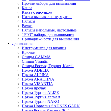
Прочие наборы для вышивания
Канва
Канва с рисунком
Нитки вышивальные, мулине
Пяльцы
Рамки
Пяльцы напольные, настольные
"РТО" наборы для вышивания
Принадлежности для вышивания
Для вязания
Инструменты для вязания
Крючки
Спицы GAMMA
Спицы Visantia
Спицы Россия, Турция, Китай
Пряжа ADELIA
Пряжа ALPINA
Пряжа ARACHNA
Пряжа VISANTIA
Пряжа прочая
Пряжа Турция ALIZE
Пряжа Турция YarnArt
Пряжа Турция NAKO
Пряжа Норвегия SADNES GARN
Пряжа Россия Камтекс (КТ)