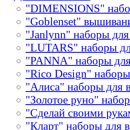
"DIMENSIONS" набо
"Goblenset" вышиван
"Janlynn" наборы дл
"LUTARS" наборы д
"PANNA" наборы дл
"Rico Design" набор
"Алиса" наборы для
"Золотое руно" набо
"Сделай своими рука
"Кларт" наборы для 