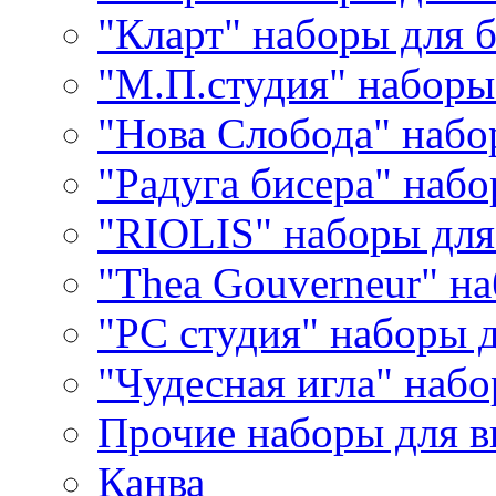
"Кларт" наборы для 
"М.П.студия" наборы
"Нова Слобода" наб
"Радуга бисера" набо
"RIOLIS" наборы дл
"Thea Gouverneur" н
"РС студия" наборы 
"Чудесная игла" наб
Прочие наборы для 
Канва