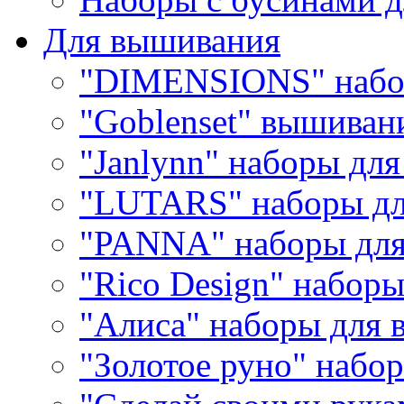
Для вышивания
"DIMENSIONS" набо
"Goblenset" вышиван
"Janlynn" наборы дл
"LUTARS" наборы д
"PANNA" наборы дл
"Rico Design" набор
"Алиса" наборы для
"Золотое руно" набо