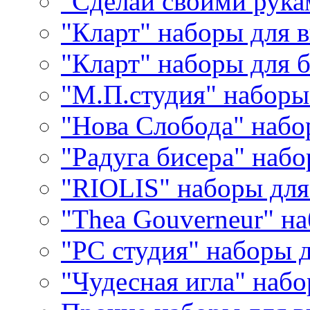
"Сделай своими рука
"Кларт" наборы для 
"Кларт" наборы для 
"М.П.студия" наборы
"Нова Слобода" наб
"Радуга бисера" набо
"RIOLIS" наборы дл
"Thea Gouverneur" н
"РС студия" наборы 
"Чудесная игла" наб