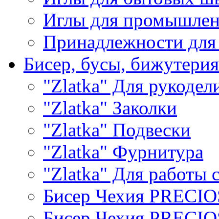
Иглы для промышле
Принадлежности для
Бисер, бусы, бижутерия
"Zlatka" Для рукодел
"Zlatka" Заколки
"Zlatka" Подвески
"Zlatka" Фурнитура
"Zlatka" Для работы 
Бисер Чехия PRECI
Бисер Чехия PRECI