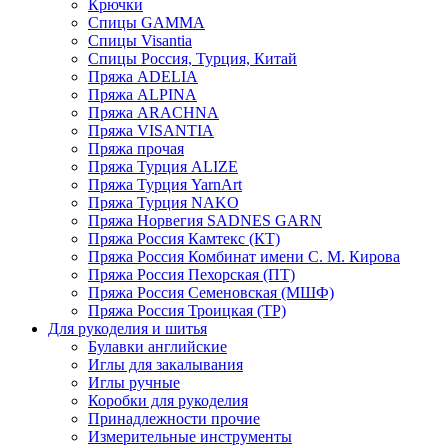
Крючки
Спицы GAMMA
Спицы Visantia
Спицы Россия, Турция, Китай
Пряжа ADELIA
Пряжа ALPINA
Пряжа ARACHNA
Пряжа VISANTIA
Пряжа прочая
Пряжа Турция ALIZE
Пряжа Турция YarnArt
Пряжа Турция NAKO
Пряжа Норвегия SADNES GARN
Пряжа Россия Камтекс (КТ)
Пряжа Россия Комбинат имени С. М. Кирова
Пряжа Россия Пехорская (ПТ)
Пряжа Россия Семеновская (МШФ)
Пряжа Россия Троицкая (ТР)
Для рукоделия и шитья
Булавки английские
Иглы для закалывания
Иглы ручные
Коробки для рукоделия
Принадлежности прочие
Измерительные инструменты