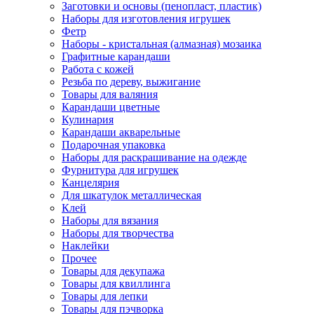
Заготовки и основы (пенопласт, пластик)
Наборы для изготовления игрушек
Фетр
Наборы - кристальная (алмазная) мозаика
Графитные карандаши
Работа с кожей
Резьба по дереву, выжигание
Товары для валяния
Карандаши цветные
Кулинария
Карандаши акварельные
Подарочная упаковка
Наборы для раскрашивание на одежде
Фурнитура для игрушек
Канцелярия
Для шкатулок металлическая
Клей
Наборы для вязания
Наборы для творчества
Наклейки
Прочее
Товары для декупажа
Товары для квиллинга
Товары для лепки
Товары для пэчворка