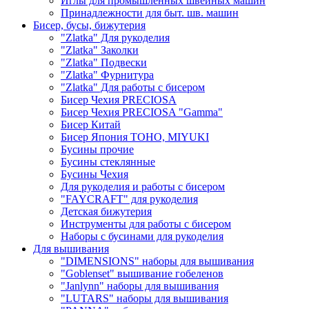
Иглы для промышленных швейных машин
Принадлежности для быт. шв. машин
Бисер, бусы, бижутерия
"Zlatka" Для рукоделия
"Zlatka" Заколки
"Zlatka" Подвески
"Zlatka" Фурнитура
"Zlatka" Для работы с бисером
Бисер Чехия PRECIOSA
Бисер Чехия PRECIOSA "Gamma"
Бисер Китай
Бисер Япония TOHO, MIYUKI
Бусины прочие
Бусины стеклянные
Бусины Чехия
Для рукоделия и работы с бисером
"FAYCRAFT" для рукоделия
Детская бижутерия
Инструменты для работы с бисером
Наборы с бусинами для рукоделия
Для вышивания
"DIMENSIONS" наборы для вышивания
"Goblenset" вышивание гобеленов
"Janlynn" наборы для вышивания
"LUTARS" наборы для вышивания