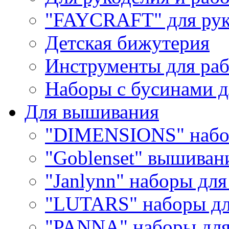
"FAYCRAFT" для рук
Детская бижутерия
Инструменты для раб
Наборы с бусинами д
Для вышивания
"DIMENSIONS" набо
"Goblenset" вышиван
"Janlynn" наборы дл
"LUTARS" наборы д
"PANNA" наборы дл