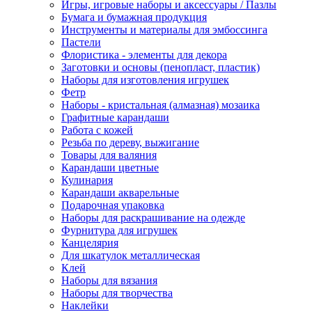
Игры, игровые наборы и аксессуары / Пазлы
Бумага и бумажная продукция
Инструменты и материалы для эмбоссинга
Пастели
Флористика - элементы для декора
Заготовки и основы (пенопласт, пластик)
Наборы для изготовления игрушек
Фетр
Наборы - кристальная (алмазная) мозаика
Графитные карандаши
Работа с кожей
Резьба по дереву, выжигание
Товары для валяния
Карандаши цветные
Кулинария
Карандаши акварельные
Подарочная упаковка
Наборы для раскрашивание на одежде
Фурнитура для игрушек
Канцелярия
Для шкатулок металлическая
Клей
Наборы для вязания
Наборы для творчества
Наклейки