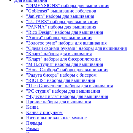
Для вышивания
"DIMENSIONS" наборы для вышивания
"Goblenset" вышивание гобеленов
"Janlynn" наборы для вышивания
"LUTARS" наборы для вышивания
"PANNA" наборы для вышивания
"Rico Design" наборы для вышивания
"Алиса" наборы для вышивания
"Золотое руно" наборы для вышивания
"Сделай своими руками" наборы для вышивания
"Кларт" наборы для вышивания
"Кларт" наборы для бисероплетения
"М.П.студия" наборы для вышивания
"Нова Слобода" наборы для вышивания
"Радуга бисера" наборы с бисером
"RIOLIS" наборы для вышивания
"Thea Gouverneur" наборы для вышивания
"РС студия" наборы для вышивания
"Чудесная игла" наборы для вышивания
Прочие наборы для вышивания
Канва
Канва с рисунком
Нитки вышивальные, мулине
Пяльцы
Рамки