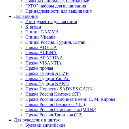
Пяльцы напольные, настольные
"РТО" наборы для вышивания
Принадлежности для вышивания
Для вязания
Инструменты для вязания
Крючки
Спицы GAMMA
Спицы Visantia
Спицы Россия, Турция, Китай
Пряжа ADELIA
Пряжа ALPINA
Пряжа ARACHNA
Пряжа VISANTIA
Пряжа прочая
Пряжа Турция ALIZE
Пряжа Турция YarnArt
Пряжа Турция NAKO
Пряжа Норвегия SADNES GARN
Пряжа Россия Камтекс (КТ)
Пряжа Россия Комбинат имени С. М. Кирова
Пряжа Россия Пехорская (ПТ)
Пряжа Россия Семеновская (МШФ)
Пряжа Россия Троицкая (ТР)
Для рукоделия и шитья
Булавки английские