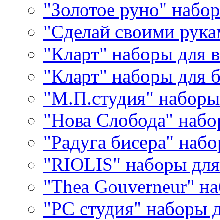
"Золотое руно" набо
"Сделай своими рука
"Кларт" наборы для 
"Кларт" наборы для 
"М.П.студия" наборы
"Нова Слобода" наб
"Радуга бисера" набо
"RIOLIS" наборы дл
"Thea Gouverneur" н
"РС студия" наборы 