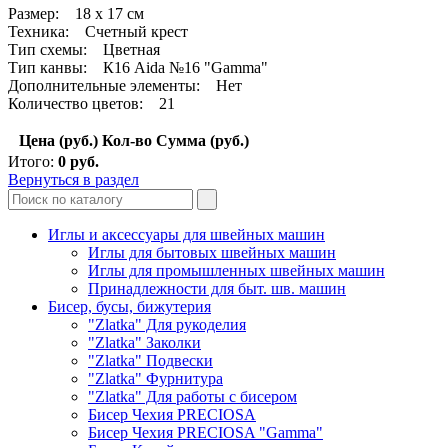
Размер: 18 x 17 см
Техника: Счетный крест
Тип схемы: Цветная
Тип канвы: К16 Aida №16 "Gamma"
Дополнительные элементы: Нет
Количество цветов: 21
Цена (руб.)
Кол-во
Сумма (руб.)
Итого:
0
руб.
Вернуться в раздел
Иглы и аксессуары для швейных машин
Иглы для бытовых швейных машин
Иглы для промышленных швейных машин
Принадлежности для быт. шв. машин
Бисер, бусы, бижутерия
"Zlatka" Для рукоделия
"Zlatka" Заколки
"Zlatka" Подвески
"Zlatka" Фурнитура
"Zlatka" Для работы с бисером
Бисер Чехия PRECIOSA
Бисер Чехия PRECIOSA "Gamma"