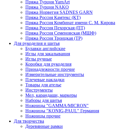
Пряжа Турция YarnArt
Пряжа Турция NAKO
Пряжа Норвегия SADNES GARN
Пряжа Россия Камтекс (КТ)
Пряжа Россия Комбинат имени С. М. Кирова
Пряжа Россия Пехорская (ПТ)
Пряжа Россия Семеновская (МШФ)
Пряжа Россия Троицкая (ТР)
Для рукоделия и шитья
Булавки английские
Иглы для закалывания
Иглы ручные
Коробки для рукоделия
Принадлежности прочие
Измерительные инструменты
Плечевые накладки
Товары для ателье
Инструменты
Мел, карандаши, маркеры
Наборы для шитья
Ножницы "GAMMA/MICRON"
Ножницы "KONIG-PAUL" Германия
Ножницы прочие
Для творчества
Деревянные рамки