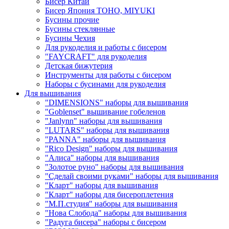
Бисер Китай
Бисер Япония TOHO, MIYUKI
Бусины прочие
Бусины стеклянные
Бусины Чехия
Для рукоделия и работы с бисером
"FAYCRAFT" для рукоделия
Детская бижутерия
Инструменты для работы с бисером
Наборы с бусинами для рукоделия
Для вышивания
"DIMENSIONS" наборы для вышивания
"Goblenset" вышивание гобеленов
"Janlynn" наборы для вышивания
"LUTARS" наборы для вышивания
"PANNA" наборы для вышивания
"Rico Design" наборы для вышивания
"Алиса" наборы для вышивания
"Золотое руно" наборы для вышивания
"Сделай своими руками" наборы для вышивания
"Кларт" наборы для вышивания
"Кларт" наборы для бисероплетения
"М.П.студия" наборы для вышивания
"Нова Слобода" наборы для вышивания
"Радуга бисера" наборы с бисером