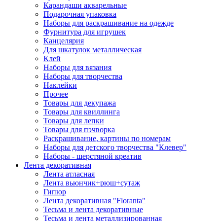
Карандаши акварельные
Подарочная упаковка
Наборы для раскрашивание на одежде
Фурнитура для игрушек
Канцелярия
Для шкатулок металлическая
Клей
Наборы для вязания
Наборы для творчества
Наклейки
Прочее
Товары для декупажа
Товары для квиллинга
Товары для лепки
Товары для пэчворка
Раскрашивание, картины по номерам
Наборы для детского творчества "Клевер"
Наборы - шерстяной креатив
Лента декоративная
Лента атласная
Лента вьюнчик+рюш+сутаж
Гипюр
Лента декоративная "Floranta"
Тесьма и лента декоративные
Тесьма и лента металлизированная