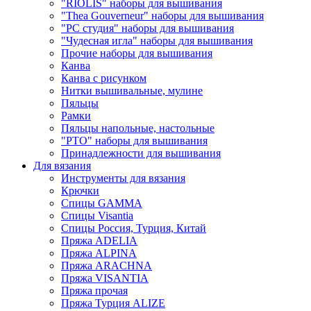
"RIOLIS" наборы для вышивания
"Thea Gouverneur" наборы для вышивания
"РС студия" наборы для вышивания
"Чудесная игла" наборы для вышивания
Прочие наборы для вышивания
Канва
Канва с рисунком
Нитки вышивальные, мулине
Пяльцы
Рамки
Пяльцы напольные, настольные
"РТО" наборы для вышивания
Принадлежности для вышивания
Для вязания
Инструменты для вязания
Крючки
Спицы GAMMA
Спицы Visantia
Спицы Россия, Турция, Китай
Пряжа ADELIA
Пряжа ALPINA
Пряжа ARACHNA
Пряжа VISANTIA
Пряжа прочая
Пряжа Турция ALIZE