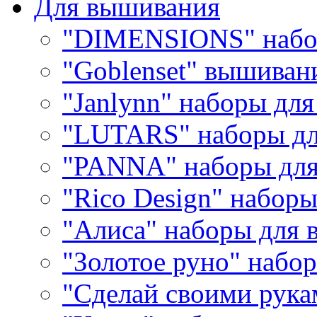
Для вышивания
"DIMENSIONS" набо
"Goblenset" вышиван
"Janlynn" наборы дл
"LUTARS" наборы д
"PANNA" наборы дл
"Rico Design" набор
"Алиса" наборы для
"Золотое руно" набо
"Сделай своими рука