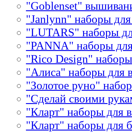
"Goblenset" вышиван
"Janlynn" наборы дл
"LUTARS" наборы д
"PANNA" наборы дл
"Rico Design" набор
"Алиса" наборы для
"Золотое руно" набо
"Сделай своими рука
"Кларт" наборы для 
"Кларт" наборы для 