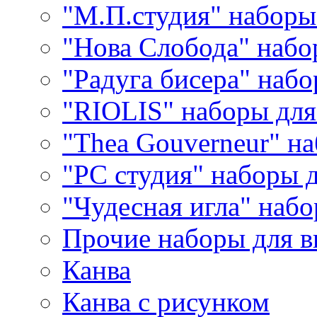
"М.П.студия" наборы
"Нова Слобода" наб
"Радуга бисера" набо
"RIOLIS" наборы дл
"Thea Gouverneur" н
"РС студия" наборы 
"Чудесная игла" наб
Прочие наборы для 
Канва
Канва с рисунком