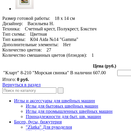
Размер готовой работы: 18 x 14 см
Дизайнер: Васильева Н.
Техника: Счетный крест, Полукрест, Бэкстич
Тип схемы: Цветная
Тип канвы: К04 Aida №14 "Gamma"
Дополнительные элементы: Нет
Количество цветов: 27
Количество смешанных цветов (блэндов): 1
Цена (руб.)
"Кларт" 8-210 "Морская свинка"
В наличии
607.00
Итого:
0
руб.
Вернуться в раздел
Иглы и аксессуары для швейных машин
Иглы для бытовых швейных машин
Иглы для промышленных швейных машин
Принадлежности для быт. шв. машин
Бисер, бусы, бижутерия
"Zlatka" Для рукоделия