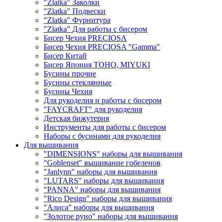
"Zlatka" Заколки
"Zlatka" Подвески
"Zlatka" Фурнитура
"Zlatka" Для работы с бисером
Бисер Чехия PRECIOSA
Бисер Чехия PRECIOSA "Gamma"
Бисер Китай
Бисер Япония TOHO, MIYUKI
Бусины прочие
Бусины стеклянные
Бусины Чехия
Для рукоделия и работы с бисером
"FAYCRAFT" для рукоделия
Детская бижутерия
Инструменты для работы с бисером
Наборы с бусинами для рукоделия
Для вышивания
"DIMENSIONS" наборы для вышивания
"Goblenset" вышивание гобеленов
"Janlynn" наборы для вышивания
"LUTARS" наборы для вышивания
"PANNA" наборы для вышивания
"Rico Design" наборы для вышивания
"Алиса" наборы для вышивания
"Золотое руно" наборы для вышивания