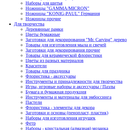
Наборы для шитья
Ножницы "GAMMA/MICRON"
Ножницы "KONIG-PAUL" Германия
Ножницы прочие
Для творчества
Деревянные рамки
Цветы бумажные
Заготовки для декорирования "Mr. Carving" дерево
Товары для изготовления мыла и свечей
Заготовки для декорирования прочие
Товары для керамической флористики
Цветы из разных материалов
Красители
Товары для праздника
Флористика - аксессуары
Инструменты и принадлежности для творчества
Игры, игровые наборы и аксессуары / Пазлы
Бумага и бумажная продукция
Инструменты и материалы для эмбоссинга
Пастели
Флористика - элементы для декора
Заготовки и основы (пенопласт, пластик)
Наборы для изготовления игрушек
Фетр
Наборы - кристальная (алмазная) мозаика