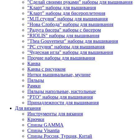
"Сделай своими руками" наборы для вышивания
"Кларт" наборы для вышивания
"Кларт" наборы для бисероплетения
"М.П.студия" наборы для вышивания
"Нова Слобода" наборы для вышивания
"Радуга бисера" наборы с бисером
"RIOLIS" наборы для вышивания
"Thea Gouverneur" наборы для вышивания
"РС студия" наборы для вышивания
"Чудесная игла" наборы для вышивания
Прочие наборы для вышивания
Канва
Канва с рисунком
Нитки вышивальные, мулине
Пяльцы
Рамки
Пяльцы напольные, настольные
"РТО" наборы для вышивания
Принадлежности для вышивания
Для вязания
Инструменты для вязания
Крючки
Спицы GAMMA
Спицы Visantia
Спицы Россия, Турция, Китай