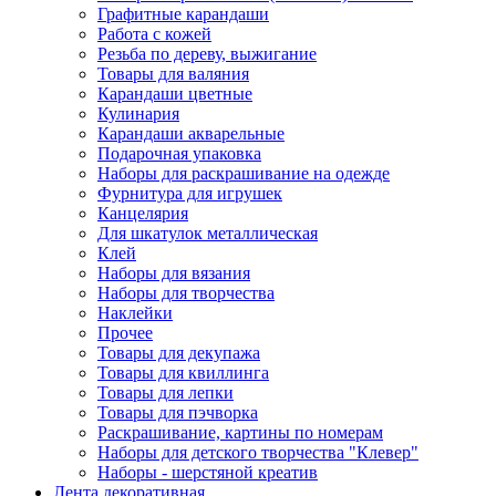
Графитные карандаши
Работа с кожей
Резьба по дереву, выжигание
Товары для валяния
Карандаши цветные
Кулинария
Карандаши акварельные
Подарочная упаковка
Наборы для раскрашивание на одежде
Фурнитура для игрушек
Канцелярия
Для шкатулок металлическая
Клей
Наборы для вязания
Наборы для творчества
Наклейки
Прочее
Товары для декупажа
Товары для квиллинга
Товары для лепки
Товары для пэчворка
Раскрашивание, картины по номерам
Наборы для детского творчества "Клевер"
Наборы - шерстяной креатив
Лента декоративная