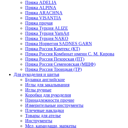
Пряжа ADELIA
Пряжа ALPINA
Пряжа ARACHNA
Пряжа VISANTIA
Пряжа прочая
Пряжа Турция ALIZE
Пряжа Турция YarnArt
Пряжа Турция NAKO
Пряжа Норвегия SADNES GARN
Пряжа Россия Камтекс (КТ)
Пряжа Россия Комбинат имени С. М. Кирова
Пряжа Россия Пехорская (ПТ)
Пряжа Россия Семеновская (МШФ)
Пряжа Россия Троицкая (ТР)
Для рукоделия и шитья
Булавки английские
Иглы для закалывания
Иглы ручные
Коробки для рукоделия
Принадлежности прочие
Измерительные инструменты
Плечевые накладки
Товары для ателье
Инструменты
Мел, карандаши, маркеры