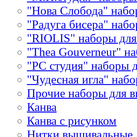
"Нова Слобода" наб
"Радуга бисера" набо
"RIOLIS" наборы дл
"Thea Gouverneur" н
"РС студия" наборы 
"Чудесная игла" наб
Прочие наборы для 
Канва
Канва с рисунком
Нитки вышивальные,