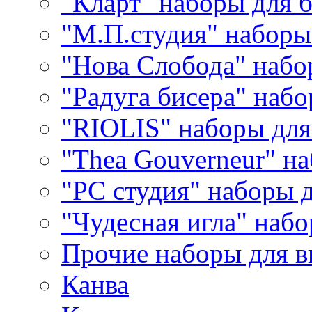
"Кларт" наборы для 
"М.П.студия" наборы
"Нова Слобода" наб
"Радуга бисера" набо
"RIOLIS" наборы дл
"Thea Gouverneur" н
"РС студия" наборы 
"Чудесная игла" наб
Прочие наборы для 
Канва