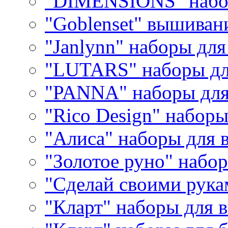
"DIMENSIONS" набо
"Goblenset" вышиван
"Janlynn" наборы дл
"LUTARS" наборы д
"PANNA" наборы дл
"Rico Design" набор
"Алиса" наборы для
"Золотое руно" набо
"Сделай своими рука
"Кларт" наборы для 