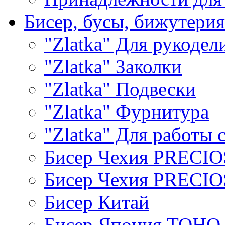
Бисер, бусы, бижутерия
"Zlatka" Для рукодел
"Zlatka" Заколки
"Zlatka" Подвески
"Zlatka" Фурнитура
"Zlatka" Для работы 
Бисер Чехия PRECI
Бисер Чехия PRECI
Бисер Китай
Бисер Япония TOHO