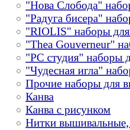
"Нова Слобода" наб
"Радуга бисера" набо
"RIOLIS" наборы дл
"Thea Gouverneur" н
"РС студия" наборы 
"Чудесная игла" наб
Прочие наборы для 
Канва
Канва с рисунком
Нитки вышивальные,