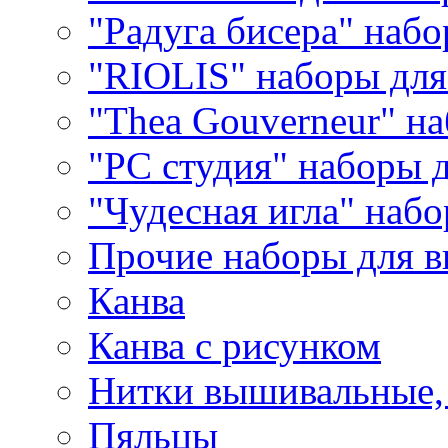
"Радуга бисера" набо
"RIOLIS" наборы дл
"Thea Gouverneur" н
"РС студия" наборы 
"Чудесная игла" наб
Прочие наборы для 
Канва
Канва с рисунком
Нитки вышивальные,
Пяльцы