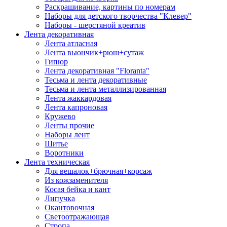
Раскрашивание, картины по номерам
Наборы для детского творчества "Клевер"
Наборы - шерстяной креатив
Лента декоративная
Лента атласная
Лента вьюнчик+рюш+сутаж
Гипюр
Лента декоративная "Floranta"
Тесьма и лента декоративные
Тесьма и лента металлизированная
Лента жаккардовая
Лента капроновая
Кружево
Ленты прочие
Наборы лент
Шитье
Воротники
Лента техническая
Для вешалок+брючная+корсаж
Из кожзаменителя
Косая бейка и кант
Липучка
Окантовочная
Светоотражающая
Стропа