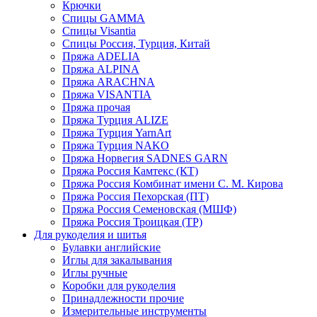
Крючки
Спицы GAMMA
Спицы Visantia
Спицы Россия, Турция, Китай
Пряжа ADELIA
Пряжа ALPINA
Пряжа ARACHNA
Пряжа VISANTIA
Пряжа прочая
Пряжа Турция ALIZE
Пряжа Турция YarnArt
Пряжа Турция NAKO
Пряжа Норвегия SADNES GARN
Пряжа Россия Камтекс (КТ)
Пряжа Россия Комбинат имени С. М. Кирова
Пряжа Россия Пехорская (ПТ)
Пряжа Россия Семеновская (МШФ)
Пряжа Россия Троицкая (ТР)
Для рукоделия и шитья
Булавки английские
Иглы для закалывания
Иглы ручные
Коробки для рукоделия
Принадлежности прочие
Измерительные инструменты