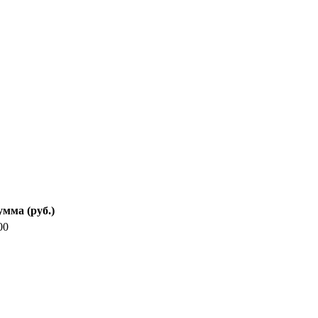
мма (руб.)
00