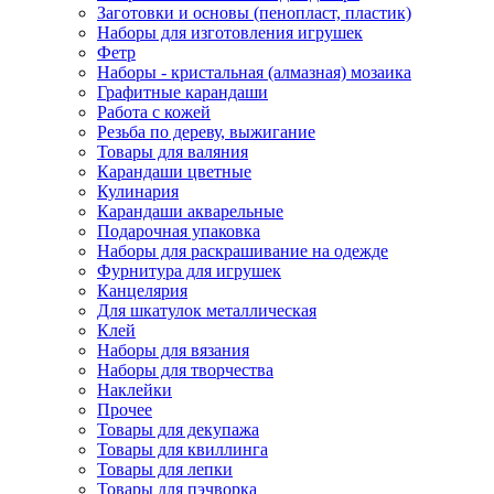
Заготовки и основы (пенопласт, пластик)
Наборы для изготовления игрушек
Фетр
Наборы - кристальная (алмазная) мозаика
Графитные карандаши
Работа с кожей
Резьба по дереву, выжигание
Товары для валяния
Карандаши цветные
Кулинария
Карандаши акварельные
Подарочная упаковка
Наборы для раскрашивание на одежде
Фурнитура для игрушек
Канцелярия
Для шкатулок металлическая
Клей
Наборы для вязания
Наборы для творчества
Наклейки
Прочее
Товары для декупажа
Товары для квиллинга
Товары для лепки
Товары для пэчворка