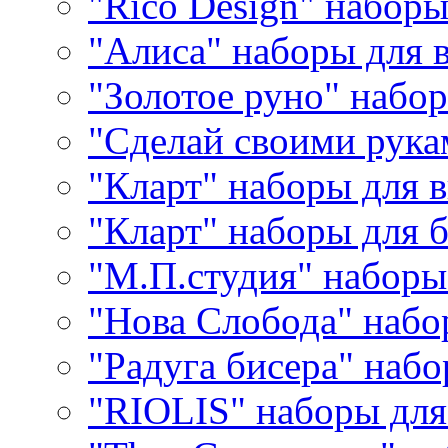
"Rico Design" набор
"Алиса" наборы для
"Золотое руно" набо
"Сделай своими рука
"Кларт" наборы для 
"Кларт" наборы для 
"М.П.студия" наборы
"Нова Слобода" наб
"Радуга бисера" набо
"RIOLIS" наборы дл