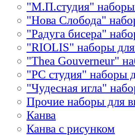
"М.П.студия" наборы
"Нова Слобода" наб
"Радуга бисера" набо
"RIOLIS" наборы дл
"Thea Gouverneur" н
"РС студия" наборы 
"Чудесная игла" наб
Прочие наборы для 
Канва
Канва с рисунком