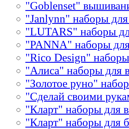
"Goblenset" вышиван
"Janlynn" наборы дл
"LUTARS" наборы д
"PANNA" наборы дл
"Rico Design" набор
"Алиса" наборы для
"Золотое руно" набо
"Сделай своими рука
"Кларт" наборы для 
"Кларт" наборы для 