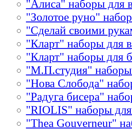
"Алиса" наборы для
"Золотое руно" набо
"Сделай своими рука
"Кларт" наборы для 
"Кларт" наборы для 
"М.П.студия" наборы
"Нова Слобода" наб
"Радуга бисера" набо
"RIOLIS" наборы дл
"Thea Gouverneur" н