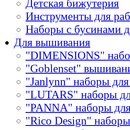
Детская бижутерия
Инструменты для раб
Наборы с бусинами д
Для вышивания
"DIMENSIONS" набо
"Goblenset" вышиван
"Janlynn" наборы дл
"LUTARS" наборы д
"PANNA" наборы дл
"Rico Design" набор