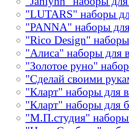
"Janlynn" наборы дл
"LUTARS" наборы д
"PANNA" наборы дл
"Rico Design" набор
"Алиса" наборы для
"Золотое руно" набо
"Сделай своими рука
"Кларт" наборы для 
"Кларт" наборы для 
"М.П.студия" наборы