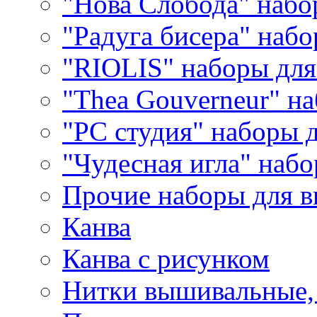
"Нова Слобода" наб
"Радуга бисера" набо
"RIOLIS" наборы дл
"Thea Gouverneur" н
"РС студия" наборы 
"Чудесная игла" наб
Прочие наборы для 
Канва
Канва с рисунком
Нитки вышивальные,