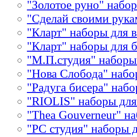
"Золотое руно" набо
"Сделай своими рука
"Кларт" наборы для 
"Кларт" наборы для 
"М.П.студия" наборы
"Нова Слобода" наб
"Радуга бисера" набо
"RIOLIS" наборы дл
"Thea Gouverneur" н
"РС студия" наборы 