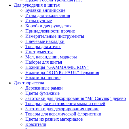
Для рукоделия и шитья
Булавки английские
Иглы для закалывания
Иглы ручные
Коробки для рукоделия
Принадлежности прочие
Измерительные инструменты
Плечевые накладки
Товары для ателье
Инструменты
Мел, карандаши, маркеры
Наборы для шитья
Ножницы "GAMMA/MICRON"
Ножницы "KONIG-PAUL" Германия
Ножницы прочие
Для творчества
Деревянные рамки
Цветы бумажные
Заготовки для декорирования "Mr. Carving" дерево
Товары для изготовления мыла и свечей
Заготовки для декорирования прочие
Товары для керамической флористики
Цветы из разных материалов
Красители