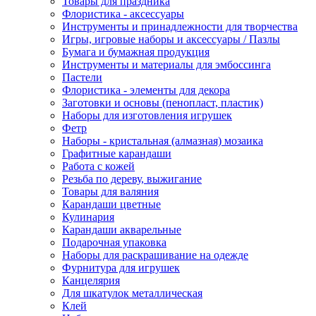
Товары для праздника
Флористика - аксессуары
Инструменты и принадлежности для творчества
Игры, игровые наборы и аксессуары / Пазлы
Бумага и бумажная продукция
Инструменты и материалы для эмбоссинга
Пастели
Флористика - элементы для декора
Заготовки и основы (пенопласт, пластик)
Наборы для изготовления игрушек
Фетр
Наборы - кристальная (алмазная) мозаика
Графитные карандаши
Работа с кожей
Резьба по дереву, выжигание
Товары для валяния
Карандаши цветные
Кулинария
Карандаши акварельные
Подарочная упаковка
Наборы для раскрашивание на одежде
Фурнитура для игрушек
Канцелярия
Для шкатулок металлическая
Клей