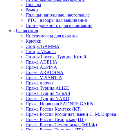
Пяльцы
Рамки
Пяльцы напольные, настольные
"РТО" наборы для вышивания
Принадлежности для вышивания
Для вязания
Инструменты для вязания
Крючки
Спицы GAMMA
Спицы Visantia
Спицы Россия, Турция, Китай
Пряжа ADELIA
Пряжа ALPINA
Пряжа ARACHNA
Пряжа VISANTIA
Пряжа прочая
Пряжа Турция ALIZE
Пряжа Турция YarnArt
Пряжа Турция NAKO
Пряжа Норвегия SADNES GARN
Пряжа Россия Камтекс (КТ)
Пряжа Россия Комбинат имени С. М. Кирова
Пряжа Россия Пехорская (ПТ)
Пряжа Россия Семеновская (МШФ)
Пряжа Россия Троицкая (ТР)