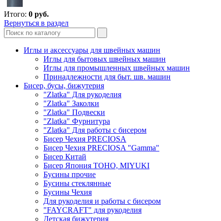
Итого:
0
руб.
Вернуться в раздел
Иглы и аксессуары для швейных машин
Иглы для бытовых швейных машин
Иглы для промышленных швейных машин
Принадлежности для быт. шв. машин
Бисер, бусы, бижутерия
"Zlatka" Для рукоделия
"Zlatka" Заколки
"Zlatka" Подвески
"Zlatka" Фурнитура
"Zlatka" Для работы с бисером
Бисер Чехия PRECIOSA
Бисер Чехия PRECIOSA "Gamma"
Бисер Китай
Бисер Япония TOHO, MIYUKI
Бусины прочие
Бусины стеклянные
Бусины Чехия
Для рукоделия и работы с бисером
"FAYCRAFT" для рукоделия
Детская бижутерия