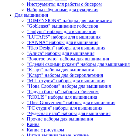
Инструменты для работы с бисером
Наборы с бусинами для рукоделия
Для вышивания
"DIMENSIONS" наборы для вышивания
"Goblenset" вышивание гобеленов
"Janlynn" наборы для вышивания
"LUTARS" наборы для вышивания
"PANNA" наборы для вышивания
"Rico Design" наборы для вышивания
"Алиса" наборы для вышивания
"Золотое руно" наборы для вышивания
"Сделай своими руками" наборы для вышивания
"Кларт" наборы для вышивания
"Кларт" наборы для бисероплетения
"М.П.студия" наборы для вышивания
"Нова Слобода" наборы для вышивания
"Радуга бисера" наборы с бисером
"RIOLIS" наборы для вышивания
"Thea Gouverneur" наборы для вышивания
"РС студия" наборы для вышивания
"Чудесная игла" наборы для вышивания
Прочие наборы для вышивания
Канва
Канва с рисунком
Нитки вышивальные, мулине