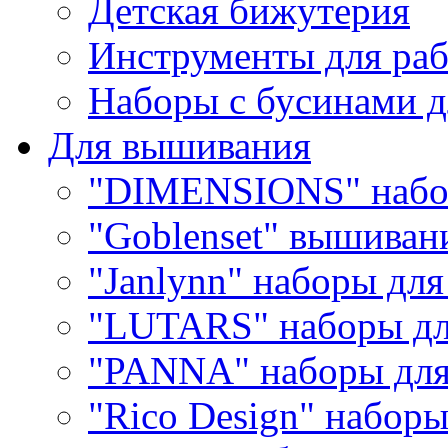
Детская бижутерия
Инструменты для раб
Наборы с бусинами д
Для вышивания
"DIMENSIONS" набо
"Goblenset" вышиван
"Janlynn" наборы дл
"LUTARS" наборы д
"PANNA" наборы дл
"Rico Design" набор