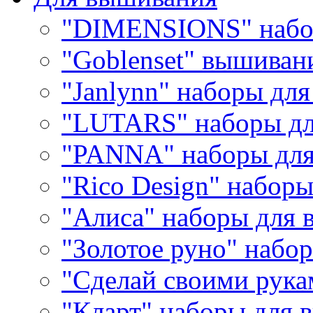
"DIMENSIONS" набо
"Goblenset" вышиван
"Janlynn" наборы дл
"LUTARS" наборы д
"PANNA" наборы дл
"Rico Design" набор
"Алиса" наборы для
"Золотое руно" набо
"Сделай своими рука
"Кларт" наборы для 