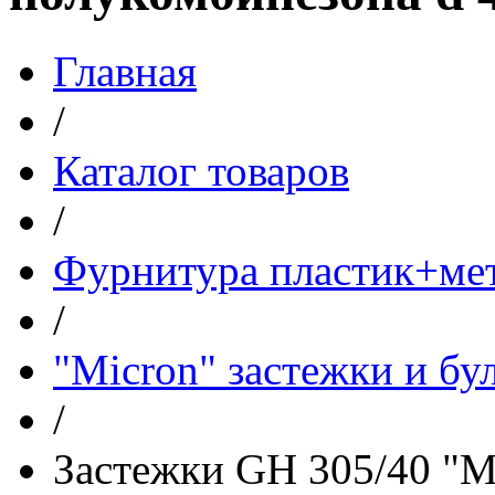
Главная
/
Каталог товаров
/
Фурнитура пластик+ме
/
"Micron" застежки и бу
/
Застежки GH 305/40 "M