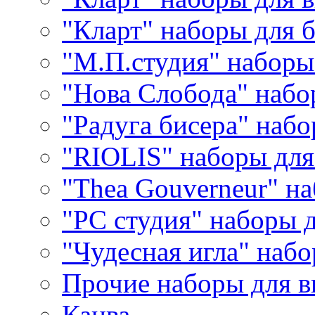
"Кларт" наборы для 
"М.П.студия" наборы
"Нова Слобода" наб
"Радуга бисера" набо
"RIOLIS" наборы дл
"Thea Gouverneur" н
"РС студия" наборы 
"Чудесная игла" наб
Прочие наборы для 
Канва