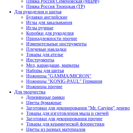
Пряжа Россия Семеновская (МШФ)
Пряжа Россия Троицкая (ТР)
Для рукоделия и шитья
Булавки английские
Иглы для закалывания
Иглы ручные
Коробки для рукоделия
Принадлежности прочие
Измерительные инструменты
Плечевые накладки
Товары для ателье
Инструменты
Мел, карандаши, маркеры
Наборы для шитья
Ножницы "GAMMA/MICRON"
Ножницы "KONIG-PAUL" Германия
Ножницы прочие
Для творчества
Деревянные рамки
Цветы бумажные
Заготовки для декорирования "Mr. Carving" дерево
Товары для изготовления мыла и свечей
Заготовки для декорирования прочие
Товары для керамической флористики
Цветы из разных материалов