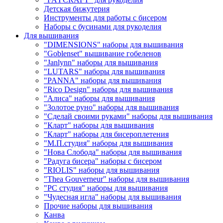
Детская бижутерия
Инструменты для работы с бисером
Наборы с бусинами для рукоделия
Для вышивания
"DIMENSIONS" наборы для вышивания
"Goblenset" вышивание гобеленов
"Janlynn" наборы для вышивания
"LUTARS" наборы для вышивания
"PANNA" наборы для вышивания
"Rico Design" наборы для вышивания
"Алиса" наборы для вышивания
"Золотое руно" наборы для вышивания
"Сделай своими руками" наборы для вышивания
"Кларт" наборы для вышивания
"Кларт" наборы для бисероплетения
"М.П.студия" наборы для вышивания
"Нова Слобода" наборы для вышивания
"Радуга бисера" наборы с бисером
"RIOLIS" наборы для вышивания
"Thea Gouverneur" наборы для вышивания
"РС студия" наборы для вышивания
"Чудесная игла" наборы для вышивания
Прочие наборы для вышивания
Канва