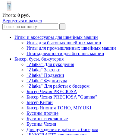
Итого:
0
руб.
Вернуться в раздел
Иглы и аксессуары для швейных машин
Иглы для бытовых швейных машин
Иглы для промышленных швейных машин
Принадлежности для быт. шв. машин
Бисер, бусы, бижутерия
"Zlatka" Для рукоделия
"Zlatka" Заколки
"Zlatka" Подвески
"Zlatka" Фурнитура
"Zlatka" Для работы с бисером
Бисер Чехия PRECIOSA
Бисер Чехия PRECIOSA "Gamma"
Бисер Китай
Бисер Япония TOHO, MIYUKI
Бусины прочие
Бусины стеклянные
Бусины Чехия
Для рукоделия и работы с бисером
"FAYCRAFT" для рукоделия