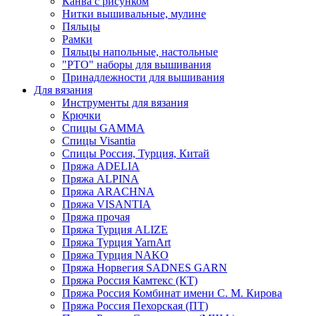
Канва с рисунком
Нитки вышивальные, мулине
Пяльцы
Рамки
Пяльцы напольные, настольные
"РТО" наборы для вышивания
Принадлежности для вышивания
Для вязания
Инструменты для вязания
Крючки
Спицы GAMMA
Спицы Visantia
Спицы Россия, Турция, Китай
Пряжа ADELIA
Пряжа ALPINA
Пряжа ARACHNA
Пряжа VISANTIA
Пряжа прочая
Пряжа Турция ALIZE
Пряжа Турция YarnArt
Пряжа Турция NAKO
Пряжа Норвегия SADNES GARN
Пряжа Россия Камтекс (КТ)
Пряжа Россия Комбинат имени С. М. Кирова
Пряжа Россия Пехорская (ПТ)