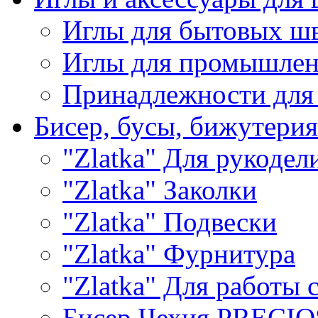
Иглы для бытовых ш
Иглы для промышле
Принадлежности для
Бисер, бусы, бижутерия
"Zlatka" Для рукодел
"Zlatka" Заколки
"Zlatka" Подвески
"Zlatka" Фурнитура
"Zlatka" Для работы 
Бисер Чехия PRECI