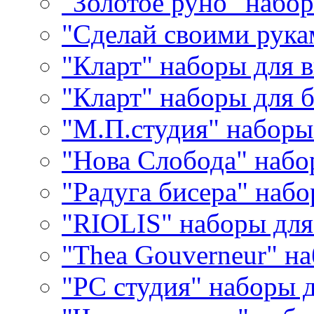
"Золотое руно" набо
"Сделай своими рука
"Кларт" наборы для 
"Кларт" наборы для 
"М.П.студия" наборы
"Нова Слобода" наб
"Радуга бисера" набо
"RIOLIS" наборы дл
"Thea Gouverneur" н
"РС студия" наборы 