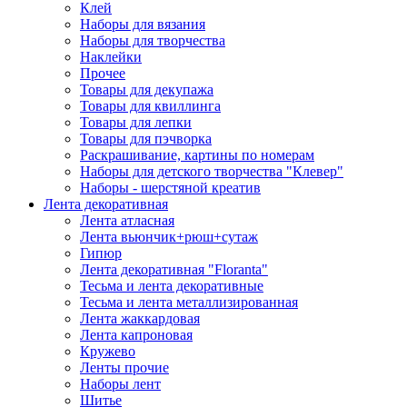
Клей
Наборы для вязания
Наборы для творчества
Наклейки
Прочее
Товары для декупажа
Товары для квиллинга
Товары для лепки
Товары для пэчворка
Раскрашивание, картины по номерам
Наборы для детского творчества "Клевер"
Наборы - шерстяной креатив
Лента декоративная
Лента атласная
Лента вьюнчик+рюш+сутаж
Гипюр
Лента декоративная "Floranta"
Тесьма и лента декоративные
Тесьма и лента металлизированная
Лента жаккардовая
Лента капроновая
Кружево
Ленты прочие
Наборы лент
Шитье