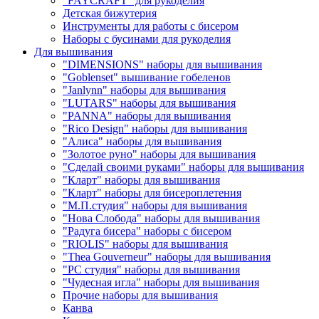
"FAYCRAFT" для рукоделия
Детская бижутерия
Инструменты для работы с бисером
Наборы с бусинами для рукоделия
Для вышивания
"DIMENSIONS" наборы для вышивания
"Goblenset" вышивание гобеленов
"Janlynn" наборы для вышивания
"LUTARS" наборы для вышивания
"PANNA" наборы для вышивания
"Rico Design" наборы для вышивания
"Алиса" наборы для вышивания
"Золотое руно" наборы для вышивания
"Сделай своими руками" наборы для вышивания
"Кларт" наборы для вышивания
"Кларт" наборы для бисероплетения
"М.П.студия" наборы для вышивания
"Нова Слобода" наборы для вышивания
"Радуга бисера" наборы с бисером
"RIOLIS" наборы для вышивания
"Thea Gouverneur" наборы для вышивания
"РС студия" наборы для вышивания
"Чудесная игла" наборы для вышивания
Прочие наборы для вышивания
Канва