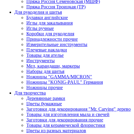
Пряжа Россия Семеновская (МШФ)
Пряжа Россия Троицкая (ТР)
Для рукоделия и шитья
Булавки английские
Иглы для закалывания
Иглы ручные
Коробки для рукоделия
Принадлежности прочие
Измерительные инструменты
Плечевые накладки
Товары для ателье
Инструменты
Мел, карандаши, маркеры
Наборы для шитья
Ножницы "GAMMA/MICRON"
Ножницы "KONIG-PAUL" Германия
Ножницы прочие
Для творчества
Деревянные рамки
Цветы бумажные
Заготовки для декорирования "Mr. Carving" дерево
Товары для изготовления мыла и свечей
Заготовки для декорирования прочие
Товары для керамической флористики
Цветы из разных материалов