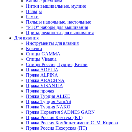
Канва с рисунком
Нитки вышивальные, мулине
Пяльцы
Рамки
Пяльцы напольные, настольные
"РТО" наборы для вышивания
Принадлежности для вышивания
Для вязания
Инструменты для вязания
Крючки
Спицы GAMMA
Спицы Visantia
Спицы Россия, Турция, Китай
Пряжа ADELIA
Пряжа ALPINA
Пряжа ARACHNA
Пряжа VISANTIA
Пряжа прочая
Пряжа Турция ALIZE
Пряжа Турция YarnArt
Пряжа Турция NAKO
Пряжа Норвегия SADNES GARN
Пряжа Россия Камтекс (КТ)
Пряжа Россия Комбинат имени С. М. Кирова
Пряжа Россия Пехорская (ПТ)