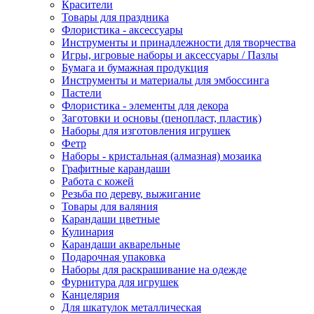
Красители
Товары для праздника
Флористика - аксессуары
Инструменты и принадлежности для творчества
Игры, игровые наборы и аксессуары / Пазлы
Бумага и бумажная продукция
Инструменты и материалы для эмбоссинга
Пастели
Флористика - элементы для декора
Заготовки и основы (пенопласт, пластик)
Наборы для изготовления игрушек
Фетр
Наборы - кристальная (алмазная) мозаика
Графитные карандаши
Работа с кожей
Резьба по дереву, выжигание
Товары для валяния
Карандаши цветные
Кулинария
Карандаши акварельные
Подарочная упаковка
Наборы для раскрашивание на одежде
Фурнитура для игрушек
Канцелярия
Для шкатулок металлическая