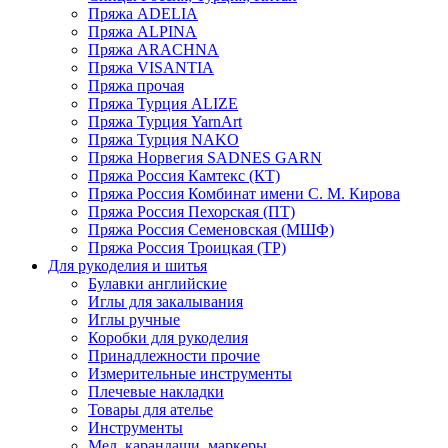
Пряжа ADELIA
Пряжа ALPINA
Пряжа ARACHNA
Пряжа VISANTIA
Пряжа прочая
Пряжа Турция ALIZE
Пряжа Турция YarnArt
Пряжа Турция NAKO
Пряжа Норвегия SADNES GARN
Пряжа Россия Камтекс (КТ)
Пряжа Россия Комбинат имени С. М. Кирова
Пряжа Россия Пехорская (ПТ)
Пряжа Россия Семеновская (МШФ)
Пряжа Россия Троицкая (ТР)
Для рукоделия и шитья
Булавки английские
Иглы для закалывания
Иглы ручные
Коробки для рукоделия
Принадлежности прочие
Измерительные инструменты
Плечевые накладки
Товары для ателье
Инструменты
Мел, карандаши, маркеры