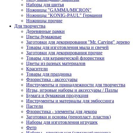
Наборы для шитья
Ножницы "GAMMA/MICRON"
Ножницы "KONIG-PAUL" Германия
Ножницы прочие
Для творчества
Деревянные рамки
Цветы бумажные
Заготовки для декорирования "Mr. Carving" дерево
Товары для изготовления мыла и свечей
Заготовки для декорирования прочие
Товары для керамической флористики
Цветы из разных материалов
Красители
Товары для праздника
Флористика - аксессуары
Инструменты и принадлежности для творчества
Игры, игровые наборы и аксессуары / Пазлы
Бумага и бумажная продукция
Инструменты и материалы для эмбоссинга
Пастели
Флористика - элементы для декора
Заготовки и основы (пенопласт, пластик)
Наборы для изготовления игрушек
Фетр
Наборы - кристальная (алмазная) мозаика