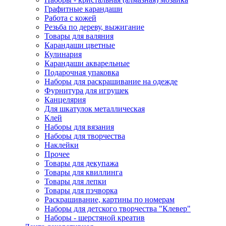
Графитные карандаши
Работа с кожей
Резьба по дереву, выжигание
Товары для валяния
Карандаши цветные
Кулинария
Карандаши акварельные
Подарочная упаковка
Наборы для раскрашивание на одежде
Фурнитура для игрушек
Канцелярия
Для шкатулок металлическая
Клей
Наборы для вязания
Наборы для творчества
Наклейки
Прочее
Товары для декупажа
Товары для квиллинга
Товары для лепки
Товары для пэчворка
Раскрашивание, картины по номерам
Наборы для детского творчества "Клевер"
Наборы - шерстяной креатив