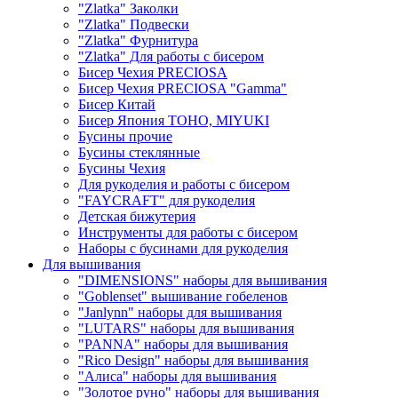
"Zlatka" Заколки
"Zlatka" Подвески
"Zlatka" Фурнитура
"Zlatka" Для работы с бисером
Бисер Чехия PRECIOSA
Бисер Чехия PRECIOSA "Gamma"
Бисер Китай
Бисер Япония TOHO, MIYUKI
Бусины прочие
Бусины стеклянные
Бусины Чехия
Для рукоделия и работы с бисером
"FAYCRAFT" для рукоделия
Детская бижутерия
Инструменты для работы с бисером
Наборы с бусинами для рукоделия
Для вышивания
"DIMENSIONS" наборы для вышивания
"Goblenset" вышивание гобеленов
"Janlynn" наборы для вышивания
"LUTARS" наборы для вышивания
"PANNA" наборы для вышивания
"Rico Design" наборы для вышивания
"Алиса" наборы для вышивания
"Золотое руно" наборы для вышивания