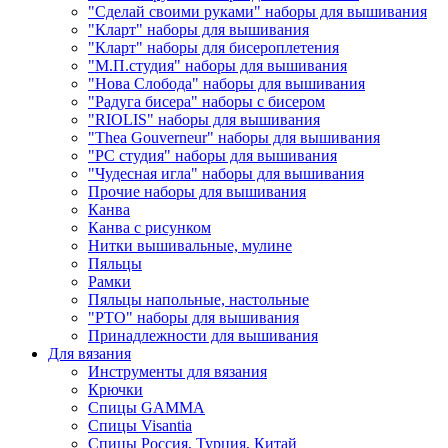
"Сделай своими руками" наборы для вышивания
"Кларт" наборы для вышивания
"Кларт" наборы для бисероплетения
"М.П.студия" наборы для вышивания
"Нова Слобода" наборы для вышивания
"Радуга бисера" наборы с бисером
"RIOLIS" наборы для вышивания
"Thea Gouverneur" наборы для вышивания
"РС студия" наборы для вышивания
"Чудесная игла" наборы для вышивания
Прочие наборы для вышивания
Канва
Канва с рисунком
Нитки вышивальные, мулине
Пяльцы
Рамки
Пяльцы напольные, настольные
"РТО" наборы для вышивания
Принадлежности для вышивания
Для вязания
Инструменты для вязания
Крючки
Спицы GAMMA
Спицы Visantia
Спицы Россия, Турция, Китай