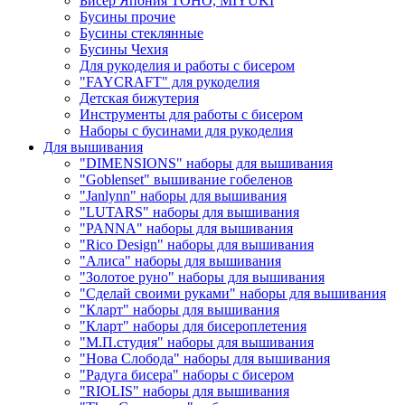
Бисер Япония TOHO, MIYUKI
Бусины прочие
Бусины стеклянные
Бусины Чехия
Для рукоделия и работы с бисером
"FAYCRAFT" для рукоделия
Детская бижутерия
Инструменты для работы с бисером
Наборы с бусинами для рукоделия
Для вышивания
"DIMENSIONS" наборы для вышивания
"Goblenset" вышивание гобеленов
"Janlynn" наборы для вышивания
"LUTARS" наборы для вышивания
"PANNA" наборы для вышивания
"Rico Design" наборы для вышивания
"Алиса" наборы для вышивания
"Золотое руно" наборы для вышивания
"Сделай своими руками" наборы для вышивания
"Кларт" наборы для вышивания
"Кларт" наборы для бисероплетения
"М.П.студия" наборы для вышивания
"Нова Слобода" наборы для вышивания
"Радуга бисера" наборы с бисером
"RIOLIS" наборы для вышивания