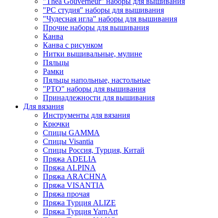
"Thea Gouverneur" наборы для вышивания
"РС студия" наборы для вышивания
"Чудесная игла" наборы для вышивания
Прочие наборы для вышивания
Канва
Канва с рисунком
Нитки вышивальные, мулине
Пяльцы
Рамки
Пяльцы напольные, настольные
"РТО" наборы для вышивания
Принадлежности для вышивания
Для вязания
Инструменты для вязания
Крючки
Спицы GAMMA
Спицы Visantia
Спицы Россия, Турция, Китай
Пряжа ADELIA
Пряжа ALPINA
Пряжа ARACHNA
Пряжа VISANTIA
Пряжа прочая
Пряжа Турция ALIZE
Пряжа Турция YarnArt