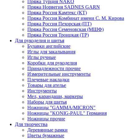
Пряжа Турция NAKO
Пряжа Норвегия SADNES GARN
Пряжа Россия Камтекс (КТ)
Пряжа Россия Комбинат имени С. М. Кирова
Пряжа Россия Пехорская (ПТ)
Пряжа Россия Семеновская (МШФ)
Пряжа Россия Троицкая (ТР)
Для рукоделия и шитья
Булавки английские
Иглы для закалывания
Иглы ручные
Коробки для рукоделия
Принадлежности прочие
Измерительные инструменты
Плечевые накладки
Товары для ателье
Инструменты
Мел, карандаши, маркеры
Наборы для шитья
Ножницы "GAMMA/MICRON"
Ножницы "KONIG-PAUL" Германия
Ножницы прочие
Для творчества
Деревянные рамки
Цветы бумажные