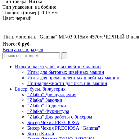
Тип товара: Нитка
Тип упаковки: на бобине
Толщина (номер): 0.15 мм
Цвет: черный
Нить мононить "Gamma" MF-03 0.15мм 4570м ЧЕРНЫЙ
В нал
Итого:
0
руб.
Вернуться в раздел
Иглы и аксессуары для швейных машин
Иглы для бытовых швейных машин
Иглы для промышленных швейных машин
Принадлежности для быт. шв. машин
Бисер, бусы, бижутерия
"Zlatka" Для рукоделия
"Zlatka" Заколки
"Zlatka" Подвески
"Zlatka" Фурнитура
"Zlatka" Для работы с бисером
Бисер Чехия PRECIOSA
Бисер Чехия PRECIOSA "Gamma"
Бисер Китай