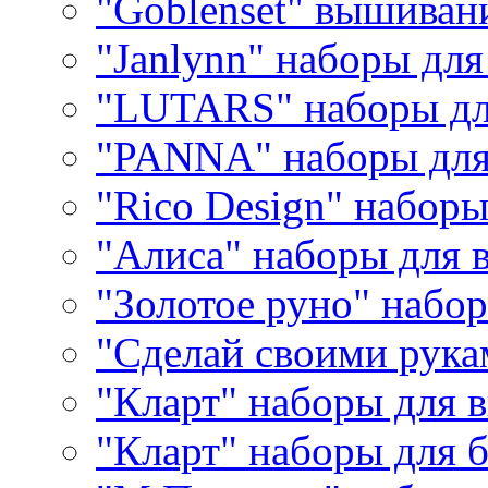
"Goblenset" вышиван
"Janlynn" наборы дл
"LUTARS" наборы д
"PANNA" наборы дл
"Rico Design" набор
"Алиса" наборы для
"Золотое руно" набо
"Сделай своими рука
"Кларт" наборы для 
"Кларт" наборы для 