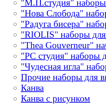
"М.П.студия" наборы
"Нова Слобода" наб
"Радуга бисера" набо
"RIOLIS" наборы дл
"Thea Gouverneur" н
"РС студия" наборы 
"Чудесная игла" наб
Прочие наборы для 
Канва
Канва с рисунком