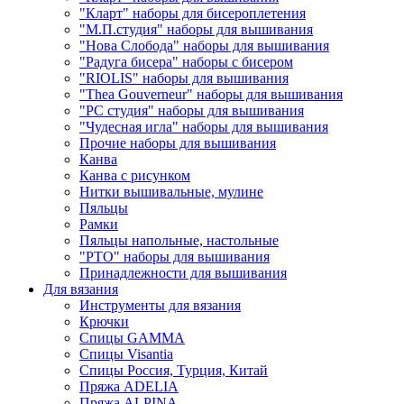
"Кларт" наборы для бисероплетения
"М.П.студия" наборы для вышивания
"Нова Слобода" наборы для вышивания
"Радуга бисера" наборы с бисером
"RIOLIS" наборы для вышивания
"Thea Gouverneur" наборы для вышивания
"РС студия" наборы для вышивания
"Чудесная игла" наборы для вышивания
Прочие наборы для вышивания
Канва
Канва с рисунком
Нитки вышивальные, мулине
Пяльцы
Рамки
Пяльцы напольные, настольные
"РТО" наборы для вышивания
Принадлежности для вышивания
Для вязания
Инструменты для вязания
Крючки
Спицы GAMMA
Спицы Visantia
Спицы Россия, Турция, Китай
Пряжа ADELIA
Пряжа ALPINA