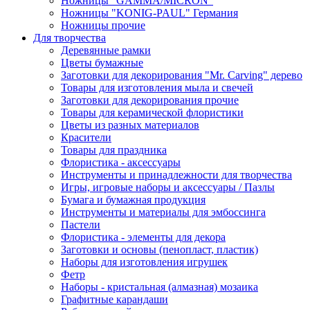
Ножницы "GAMMA/MICRON"
Ножницы "KONIG-PAUL" Германия
Ножницы прочие
Для творчества
Деревянные рамки
Цветы бумажные
Заготовки для декорирования "Mr. Carving" дерево
Товары для изготовления мыла и свечей
Заготовки для декорирования прочие
Товары для керамической флористики
Цветы из разных материалов
Красители
Товары для праздника
Флористика - аксессуары
Инструменты и принадлежности для творчества
Игры, игровые наборы и аксессуары / Пазлы
Бумага и бумажная продукция
Инструменты и материалы для эмбоссинга
Пастели
Флористика - элементы для декора
Заготовки и основы (пенопласт, пластик)
Наборы для изготовления игрушек
Фетр
Наборы - кристальная (алмазная) мозаика
Графитные карандаши