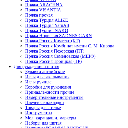
Пряжа ARACHNA
Пряжа VISANTIA
Пряжа прочая
Пряжа Турция ALIZE
Пряжа Турция YarnArt
Пряжа Турция NAKO
Пряжа Норвегия SADNES GARN
Пряжа Россия Камтекс (КТ)
Пряжа Россия Комбинат имени С. М. Кирова
Пряжа Россия Пехорская (ПТ)
Пряжа Россия Семеновская (МШФ)
Пряжа Россия Троицкая (ТР)
Для рукоделия и шитья
Булавки английские
Иглы для закалывания
Иглы ручные
Коробки для рукоделия
Принадлежности прочие
Измерительные инструменты
Плечевые накладки
Товары для ателье
Инструменты
Мел, карандаши, маркеры
Наборы для шитья