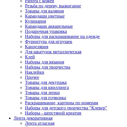
Работа с кожей
Резьба по дереву, выжигание
Товары для валяния
Карандаши цветные
Кулинария
Карандаши акварельные
Подарочная упаковка
Наборы для раскрашивание на одежде
Фурнитура для игрушек
Канцелярия
Для шкатулок металлическая
Клей
Наборы для вязания
Наборы для творчества
Наклейки
Прочее
Товары для декупажа
Товары для квиллинга
Товары для лепки
Товары для пэчворка
Раскрашивание, картины по номерам
Наборы для детского творчества "Клевер"
Наборы - шерстяной креатив
Лента декоративная
Лента атласная