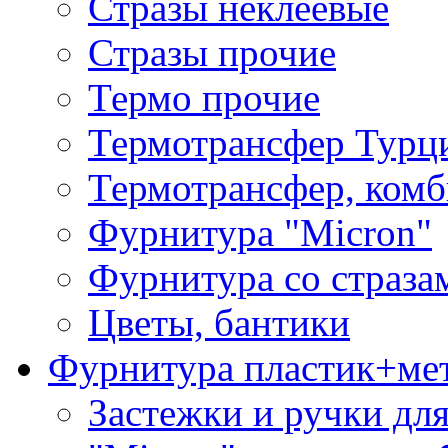
Стразы неклеевые
Стразы прочие
Термо прочие
Термотрансфер Турц
Термотрансфер, комб
Фурнитура "Micron"
Фурнитура со страза
Цветы, бантики
Фурнитура пластик+ме
Застежки и ручки дл