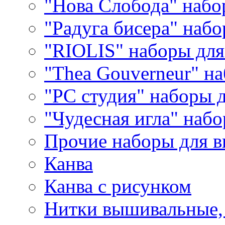
"Нова Слобода" наб
"Радуга бисера" набо
"RIOLIS" наборы дл
"Thea Gouverneur" н
"РС студия" наборы 
"Чудесная игла" наб
Прочие наборы для 
Канва
Канва с рисунком
Нитки вышивальные,