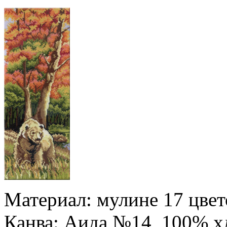
Материал: мулине 17 цвето
Канва: Аида №14, 100% хл