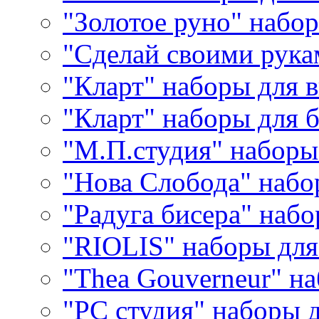
"Золотое руно" набо
"Сделай своими рука
"Кларт" наборы для 
"Кларт" наборы для 
"М.П.студия" наборы
"Нова Слобода" наб
"Радуга бисера" набо
"RIOLIS" наборы дл
"Thea Gouverneur" н
"РС студия" наборы 