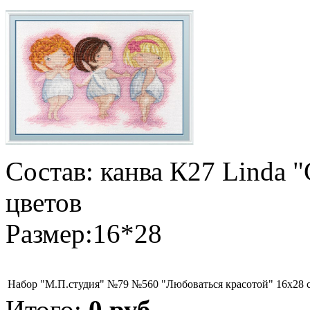
Состав: канва К27 Linda 
цветов
Размер:16*28
Набор "М.П.студия" №79 №560 "Любоваться красотой" 16х28 
Итого:
0
руб.