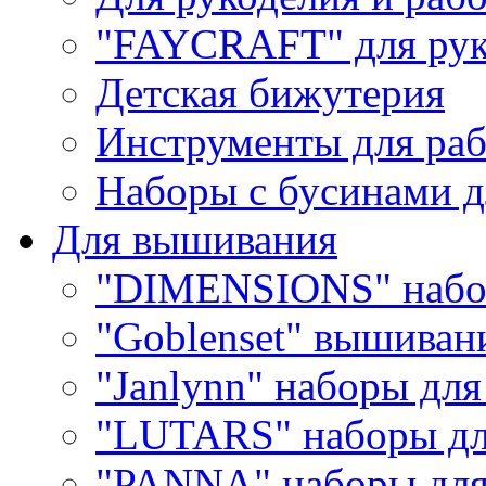
"FAYCRAFT" для рук
Детская бижутерия
Инструменты для раб
Наборы с бусинами д
Для вышивания
"DIMENSIONS" набо
"Goblenset" вышиван
"Janlynn" наборы дл
"LUTARS" наборы д
"PANNA" наборы дл