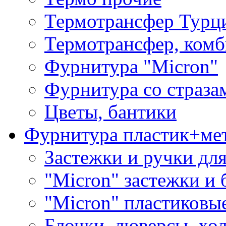
Термотрансфер Турц
Термотрансфер, комб
Фурнитура "Micron"
Фурнитура со страза
Цветы, бантики
Фурнитура пластик+ме
Застежки и ручки дл
"Micron" застежки и 
"Micron" пластиковы
Блочки, люверсы, хо