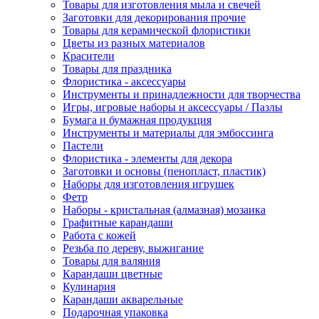
Товары для изготовления мыла и свечей
Заготовки для декорирования прочие
Товары для керамической флористики
Цветы из разных материалов
Красители
Товары для праздника
Флористика - аксессуары
Инструменты и принадлежности для творчества
Игры, игровые наборы и аксессуары / Пазлы
Бумага и бумажная продукция
Инструменты и материалы для эмбоссинга
Пастели
Флористика - элементы для декора
Заготовки и основы (пенопласт, пластик)
Наборы для изготовления игрушек
Фетр
Наборы - кристальная (алмазная) мозаика
Графитные карандаши
Работа с кожей
Резьба по дереву, выжигание
Товары для валяния
Карандаши цветные
Кулинария
Карандаши акварельные
Подарочная упаковка