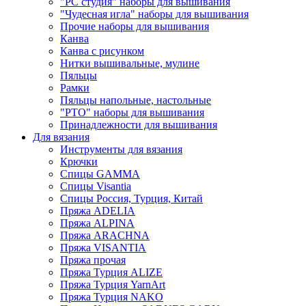
"РС студия" наборы для вышивания
"Чудесная игла" наборы для вышивания
Прочие наборы для вышивания
Канва
Канва с рисунком
Нитки вышивальные, мулине
Пяльцы
Рамки
Пяльцы напольные, настольные
"РТО" наборы для вышивания
Принадлежности для вышивания
Для вязания
Инструменты для вязания
Крючки
Спицы GAMMA
Спицы Visantia
Спицы Россия, Турция, Китай
Пряжа ADELIA
Пряжа ALPINA
Пряжа ARACHNA
Пряжа VISANTIA
Пряжа прочая
Пряжа Турция ALIZE
Пряжа Турция YarnArt
Пряжа Турция NAKO