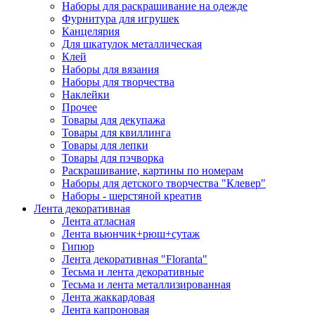
Наборы для раскрашивание на одежде
Фурнитура для игрушек
Канцелярия
Для шкатулок металлическая
Клей
Наборы для вязания
Наборы для творчества
Наклейки
Прочее
Товары для декупажа
Товары для квиллинга
Товары для лепки
Товары для пэчворка
Раскрашивание, картины по номерам
Наборы для детского творчества "Клевер"
Наборы - шерстяной креатив
Лента декоративная
Лента атласная
Лента вьюнчик+рюш+сутаж
Гипюр
Лента декоративная "Floranta"
Тесьма и лента декоративные
Тесьма и лента металлизированная
Лента жаккардовая
Лента капроновая