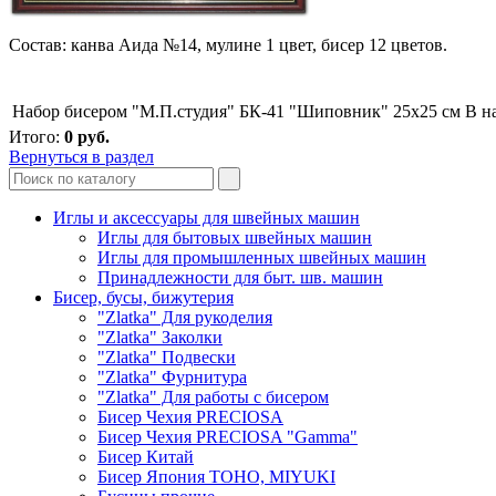
Cостав: канва Аида №14, мулине 1 цвет, бисер 12 цветов.
Набор бисером "М.П.студия" БК-41 "Шиповник" 25х25 см
В н
Итого:
0
руб.
Вернуться в раздел
Иглы и аксессуары для швейных машин
Иглы для бытовых швейных машин
Иглы для промышленных швейных машин
Принадлежности для быт. шв. машин
Бисер, бусы, бижутерия
"Zlatka" Для рукоделия
"Zlatka" Заколки
"Zlatka" Подвески
"Zlatka" Фурнитура
"Zlatka" Для работы с бисером
Бисер Чехия PRECIOSA
Бисер Чехия PRECIOSA "Gamma"
Бисер Китай
Бисер Япония TOHO, MIYUKI