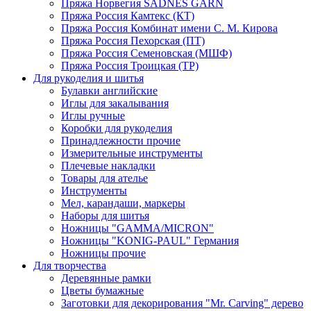
Пряжа Норвегия SADNES GARN
Пряжа Россия Камтекс (КТ)
Пряжа Россия Комбинат имени С. М. Кирова
Пряжа Россия Пехорская (ПТ)
Пряжа Россия Семеновская (МШФ)
Пряжа Россия Троицкая (ТР)
Для рукоделия и шитья
Булавки английские
Иглы для закалывания
Иглы ручные
Коробки для рукоделия
Принадлежности прочие
Измерительные инструменты
Плечевые накладки
Товары для ателье
Инструменты
Мел, карандаши, маркеры
Наборы для шитья
Ножницы "GAMMA/MICRON"
Ножницы "KONIG-PAUL" Германия
Ножницы прочие
Для творчества
Деревянные рамки
Цветы бумажные
Заготовки для декорирования "Mr. Carving" дерево