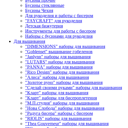
Бусины прочие
Бусины стеклянные
Бусины Чехия
Для рукоделия и работы с бисером
"FAYCRAFT" для рукоделия
Детская бижутерия
Инструменты для работы с бисером
Наборы с бусинами для рукоделия
Для вышивания
"DIMENSIONS" наборы для вышивания
"Goblenset" вышивание гобеленов
"Janlynn" наборы для вышивания
"LUTARS" наборы для вышивания
"PANNA" наборы для вышивания
"Rico Design" наборы для вышивания
"Алиса" наборы для вышивания
"Золотое руно" наборы для вышивания
"Сделай своими руками" наборы для вышивания
"Кларт" наборы для вышивания
"Кларт" наборы для бисероплетения
"М.П.студия" наборы для вышивания
"Нова Слобода" наборы для вышивания
"Радуга бисера" наборы с бисером
"RIOLIS" наборы для вышивания
"Thea Gouverneur" наборы для вышивания