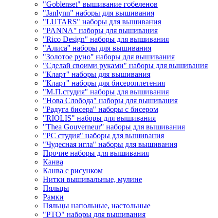
"Goblenset" вышивание гобеленов
"Janlynn" наборы для вышивания
"LUTARS" наборы для вышивания
"PANNA" наборы для вышивания
"Rico Design" наборы для вышивания
"Алиса" наборы для вышивания
"Золотое руно" наборы для вышивания
"Сделай своими руками" наборы для вышивания
"Кларт" наборы для вышивания
"Кларт" наборы для бисероплетения
"М.П.студия" наборы для вышивания
"Нова Слобода" наборы для вышивания
"Радуга бисера" наборы с бисером
"RIOLIS" наборы для вышивания
"Thea Gouverneur" наборы для вышивания
"РС студия" наборы для вышивания
"Чудесная игла" наборы для вышивания
Прочие наборы для вышивания
Канва
Канва с рисунком
Нитки вышивальные, мулине
Пяльцы
Рамки
Пяльцы напольные, настольные
"РТО" наборы для вышивания