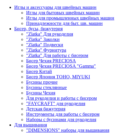
Иглы и аксессуары для швейных машин
Иглы для бытовых швейных машин
Иглы для промышленных швейных машин
Принадлежности для быт. шв. машин
Бисер, бусы, бижутерия
"Zlatka" Для рукоделия
"Zlatka" Заколки
"Zlatka" Подвески
"Zlatka" Фурнитура
"Zlatka" Для работы с бисером
Бисер Чехия PRECIOSA
Бисер Чехия PRECIOSA "Gamma"
Бисер Китай
Бисер Япония TOHO, MIYUKI
Бусины прочие
Бусины стеклянные
Бусины Чехия
Для рукоделия и работы с бисером
"FAYCRAFT" для рукоделия
Детская бижутерия
Инструменты для работы с бисером
Наборы с бусинами для рукоделия
Для вышивания
"DIMENSIONS" наборы для вышивания