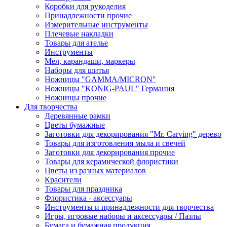
Коробки для рукоделия
Принадлежности прочие
Измерительные инструменты
Плечевые накладки
Товары для ателье
Инструменты
Мел, карандаши, маркеры
Наборы для шитья
Ножницы "GAMMA/MICRON"
Ножницы "KONIG-PAUL" Германия
Ножницы прочие
Для творчества
Деревянные рамки
Цветы бумажные
Заготовки для декорирования "Mr. Carving" дерево
Товары для изготовления мыла и свечей
Заготовки для декорирования прочие
Товары для керамической флористики
Цветы из разных материалов
Красители
Товары для праздника
Флористика - аксессуары
Инструменты и принадлежности для творчества
Игры, игровые наборы и аксессуары / Пазлы
Бумага и бумажная продукция