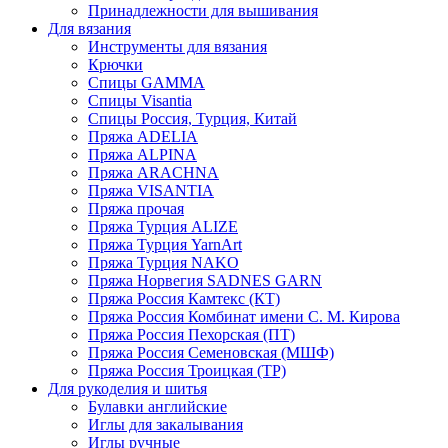
Принадлежности для вышивания
Для вязания
Инструменты для вязания
Крючки
Спицы GAMMA
Спицы Visantia
Спицы Россия, Турция, Китай
Пряжа ADELIA
Пряжа ALPINA
Пряжа ARACHNA
Пряжа VISANTIA
Пряжа прочая
Пряжа Турция ALIZE
Пряжа Турция YarnArt
Пряжа Турция NAKO
Пряжа Норвегия SADNES GARN
Пряжа Россия Камтекс (КТ)
Пряжа Россия Комбинат имени С. М. Кирова
Пряжа Россия Пехорская (ПТ)
Пряжа Россия Семеновская (МШФ)
Пряжа Россия Троицкая (ТР)
Для рукоделия и шитья
Булавки английские
Иглы для закалывания
Иглы ручные