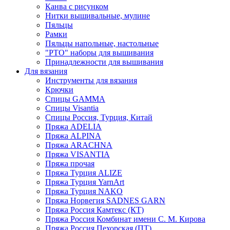
Канва с рисунком
Нитки вышивальные, мулине
Пяльцы
Рамки
Пяльцы напольные, настольные
"РТО" наборы для вышивания
Принадлежности для вышивания
Для вязания
Инструменты для вязания
Крючки
Спицы GAMMA
Спицы Visantia
Спицы Россия, Турция, Китай
Пряжа ADELIA
Пряжа ALPINA
Пряжа ARACHNA
Пряжа VISANTIA
Пряжа прочая
Пряжа Турция ALIZE
Пряжа Турция YarnArt
Пряжа Турция NAKO
Пряжа Норвегия SADNES GARN
Пряжа Россия Камтекс (КТ)
Пряжа Россия Комбинат имени С. М. Кирова
Пряжа Россия Пехорская (ПТ)