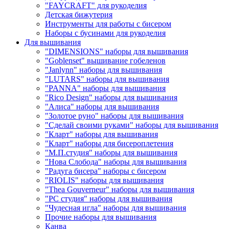
"FAYCRAFT" для рукоделия
Детская бижутерия
Инструменты для работы с бисером
Наборы с бусинами для рукоделия
Для вышивания
"DIMENSIONS" наборы для вышивания
"Goblenset" вышивание гобеленов
"Janlynn" наборы для вышивания
"LUTARS" наборы для вышивания
"PANNA" наборы для вышивания
"Rico Design" наборы для вышивания
"Алиса" наборы для вышивания
"Золотое руно" наборы для вышивания
"Сделай своими руками" наборы для вышивания
"Кларт" наборы для вышивания
"Кларт" наборы для бисероплетения
"М.П.студия" наборы для вышивания
"Нова Слобода" наборы для вышивания
"Радуга бисера" наборы с бисером
"RIOLIS" наборы для вышивания
"Thea Gouverneur" наборы для вышивания
"РС студия" наборы для вышивания
"Чудесная игла" наборы для вышивания
Прочие наборы для вышивания
Канва