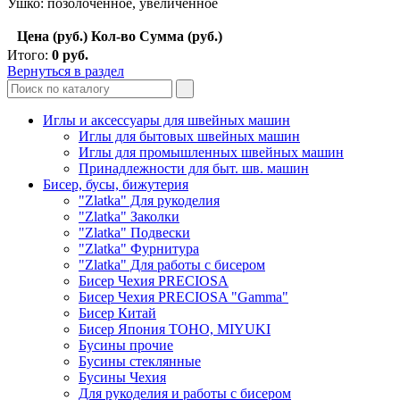
Ушко: позолоченное, увеличенное
Цена (руб.)
Кол-во
Сумма (руб.)
Итого:
0
руб.
Вернуться в раздел
Иглы и аксессуары для швейных машин
Иглы для бытовых швейных машин
Иглы для промышленных швейных машин
Принадлежности для быт. шв. машин
Бисер, бусы, бижутерия
"Zlatka" Для рукоделия
"Zlatka" Заколки
"Zlatka" Подвески
"Zlatka" Фурнитура
"Zlatka" Для работы с бисером
Бисер Чехия PRECIOSA
Бисер Чехия PRECIOSA "Gamma"
Бисер Китай
Бисер Япония TOHO, MIYUKI
Бусины прочие
Бусины стеклянные
Бусины Чехия
Для рукоделия и работы с бисером