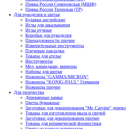
Пряжа Россия Семеновская (МШФ)
Пряжа Россия Троицкая (ТР)
Для рукоделия и шитья
Булавки английские
Иглы для закалывания
Иглы ручные
Коробки для рукоделия
Принадлежности прочие
Измерительные инструменты
Плечевые накладки
Товары для ателье
Инструменты
Мел, карандаши, маркеры
Наборы для шитья
Ножницы "GAMMA/MICRON"
Ножницы "KONIG-PAUL" Германия
Ножницы прочие
Для творчества
Деревянные рамки
Цветы бумажные
Заготовки для декорирования "Mr. Carving" дерево
Товары для изготовления мыла и свечей
Заготовки для декорирования прочие
Товары для керамической флористики
Цветы из разных материалов