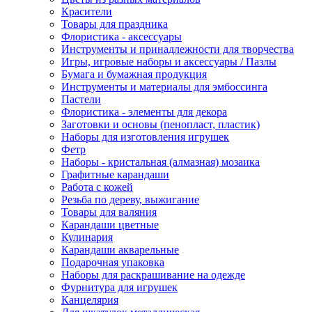
Красители
Товары для праздника
Флористика - аксессуары
Инструменты и принадлежности для творчества
Игры, игровые наборы и аксессуары / Пазлы
Бумага и бумажная продукция
Инструменты и материалы для эмбоссинга
Пастели
Флористика - элементы для декора
Заготовки и основы (пенопласт, пластик)
Наборы для изготовления игрушек
Фетр
Наборы - кристальная (алмазная) мозаика
Графитные карандаши
Работа с кожей
Резьба по дереву, выжигание
Товары для валяния
Карандаши цветные
Кулинария
Карандаши акварельные
Подарочная упаковка
Наборы для раскрашивание на одежде
Фурнитура для игрушек
Канцелярия