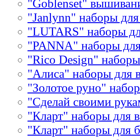
"Goblenset" вышиван
"Janlynn" наборы дл
"LUTARS" наборы д
"PANNA" наборы дл
"Rico Design" набор
"Алиса" наборы для
"Золотое руно" набо
"Сделай своими рука
"Кларт" наборы для 
"Кларт" наборы для 