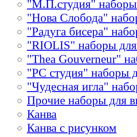
"М.П.студия" наборы
"Нова Слобода" наб
"Радуга бисера" набо
"RIOLIS" наборы дл
"Thea Gouverneur" н
"РС студия" наборы 
"Чудесная игла" наб
Прочие наборы для 
Канва
Канва с рисунком