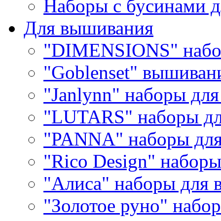
Наборы с бусинами д
Для вышивания
"DIMENSIONS" набо
"Goblenset" вышиван
"Janlynn" наборы дл
"LUTARS" наборы д
"PANNA" наборы дл
"Rico Design" набор
"Алиса" наборы для
"Золотое руно" набо