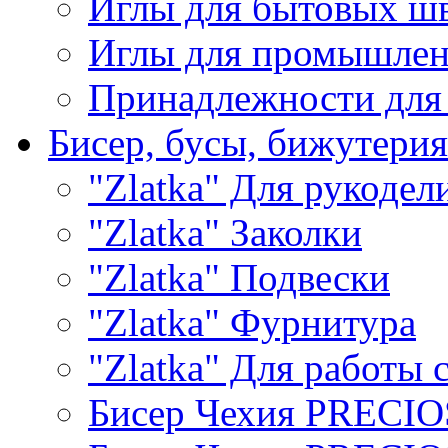
Иглы для бытовых ш
Иглы для промышле
Принадлежности для
Бисер, бусы, бижутерия
"Zlatka" Для рукодел
"Zlatka" Заколки
"Zlatka" Подвески
"Zlatka" Фурнитура
"Zlatka" Для работы 
Бисер Чехия PRECI