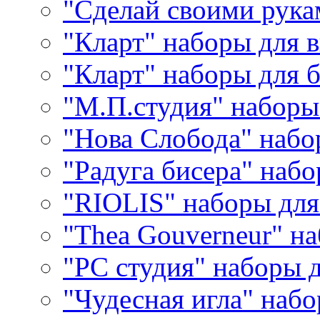
"Сделай своими рука
"Кларт" наборы для 
"Кларт" наборы для 
"М.П.студия" наборы
"Нова Слобода" наб
"Радуга бисера" набо
"RIOLIS" наборы дл
"Thea Gouverneur" н
"РС студия" наборы 
"Чудесная игла" наб