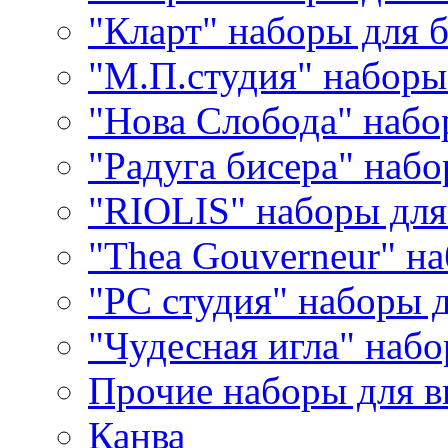
"Кларт" наборы для 
"М.П.студия" наборы
"Нова Слобода" наб
"Радуга бисера" набо
"RIOLIS" наборы дл
"Thea Gouverneur" н
"РС студия" наборы 
"Чудесная игла" наб
Прочие наборы для 
Канва