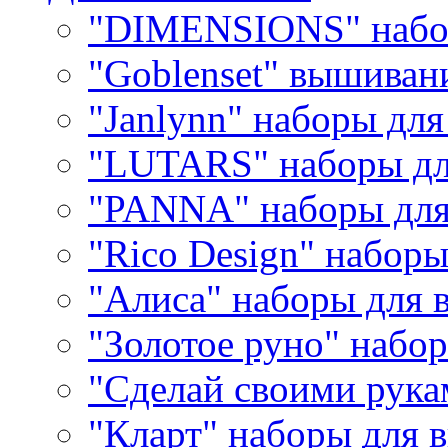
"DIMENSIONS" набо
"Goblenset" вышиван
"Janlynn" наборы дл
"LUTARS" наборы д
"PANNA" наборы дл
"Rico Design" набор
"Алиса" наборы для
"Золотое руно" набо
"Сделай своими рука
"Кларт" наборы для 