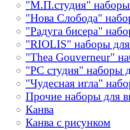
"М.П.студия" наборы
"Нова Слобода" наб
"Радуга бисера" набо
"RIOLIS" наборы дл
"Thea Gouverneur" н
"РС студия" наборы 
"Чудесная игла" наб
Прочие наборы для 
Канва
Канва с рисунком