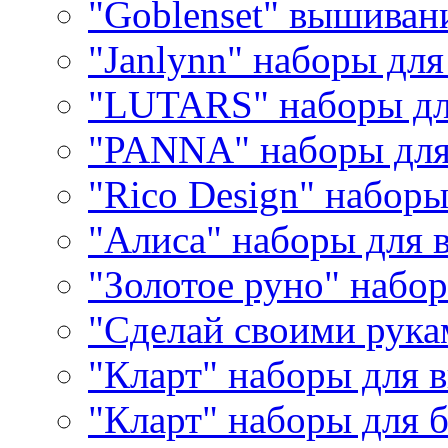
"Goblenset" вышиван
"Janlynn" наборы дл
"LUTARS" наборы д
"PANNA" наборы дл
"Rico Design" набор
"Алиса" наборы для
"Золотое руно" набо
"Сделай своими рука
"Кларт" наборы для 
"Кларт" наборы для 