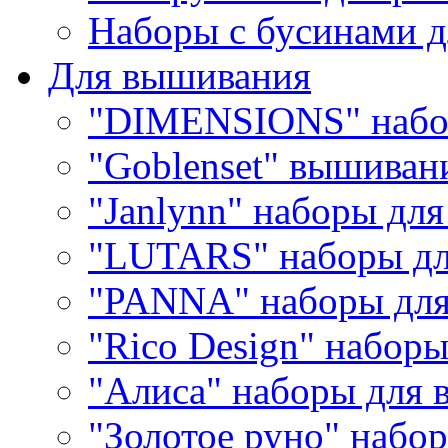
Наборы с бусинами д
Для вышивания
"DIMENSIONS" набо
"Goblenset" вышиван
"Janlynn" наборы дл
"LUTARS" наборы д
"PANNA" наборы дл
"Rico Design" набор
"Алиса" наборы для
"Золотое руно" набо