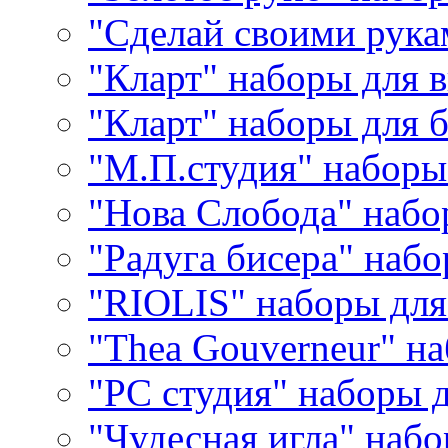
"Сделай своими рука
"Кларт" наборы для 
"Кларт" наборы для 
"М.П.студия" наборы
"Нова Слобода" наб
"Радуга бисера" набо
"RIOLIS" наборы дл
"Thea Gouverneur" н
"РС студия" наборы 
"Чудесная игла" наб