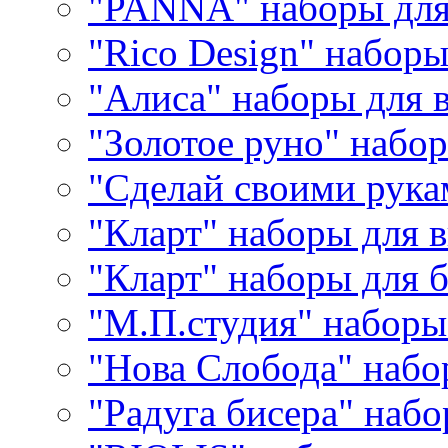
"PANNA" наборы дл
"Rico Design" набор
"Алиса" наборы для
"Золотое руно" набо
"Сделай своими рука
"Кларт" наборы для 
"Кларт" наборы для 
"М.П.студия" наборы
"Нова Слобода" наб
"Радуга бисера" набо