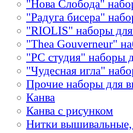
"Нова Слобода" наб
"Радуга бисера" набо
"RIOLIS" наборы дл
"Thea Gouverneur" н
"РС студия" наборы 
"Чудесная игла" наб
Прочие наборы для 
Канва
Канва с рисунком
Нитки вышивальные,